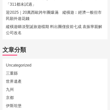
「311都未試過」
迎2025｜20萬西歐跨年團爆滿 縱橫遊︰經濟一般但市
民願外遊花錢
縱橫遊睇淡聖誕旅遊檔期 料出團僅疫前七成 袁振寧親解
公司改名
文章分類
Uncategorized
三重縣
世界遺產
九州
京都
伊斯坦堡