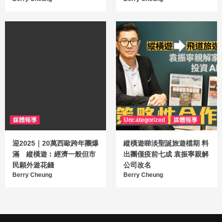
媒體報導
Uncategorized
媒體報導
迎2025｜20萬西歐跨年團爆
縱橫遊睇淡聖誕旅遊檔期 料
滿 縱橫遊︰經濟一般但市
出團僅疫前七成 袁振寧親解
民願外遊花錢
公司改名
Berry Cheung
Berry Cheung