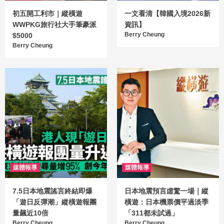
初五開工利市｜縱橫遊
一文看清【韓國入境2026新
WWPKG旅行社大手筆豪派
資訊】
Berry Cheung
$5000
Berry Cheung
媒體報導
媒體報導
7.5日本地震謠言終結即爆
日本地震預言虛驚一場｜縱
「遊日反彈潮」縱橫遊報團
橫遊：日本機票價平過淡季
量飆近10倍
「311都未試過」
Berry Cheung
Berry Cheung