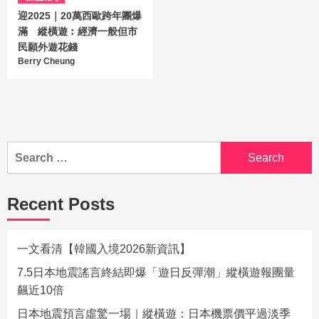
迎2025｜20萬西歐跨年團爆
滿 縱橫遊︰經濟一般但市
民願外遊花錢
Berry Cheung
Recent Posts
一文看清【韓國入境2026新資訊】
7.5日本地震謠言終結即爆「遊日反彈潮」縱橫遊報團量
飆近10倍
日本地震預言虛驚一場｜縱橫遊：日本機票價平過淡季