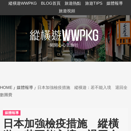
縱橫遊WWPKG
BLOG首頁
旅遊熱點
旅遊TIPS
媒體報導
旅遊視頻
開開心心去旅行
HOME
媒體報導
日本加強檢疫措施 縱橫遊：若不能入境 退回全
數團費
媒體報導
日本加強檢疫措施 縱橫