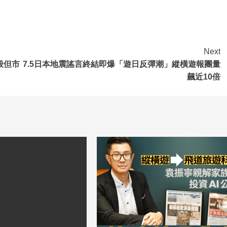
Next
般但市
7.5日本地震謠言終結即爆「遊日反彈潮」縱橫遊報團量
飆近10倍