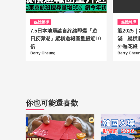
媒體報導
媒體報導
7.5日本地震謠言終結即爆「遊
迎2025
日反彈潮」縱橫遊報團量飆近10
滿 縱橫
倍
外遊花錢
Berry Cheung
Berry Cheu
你也可能還喜歡