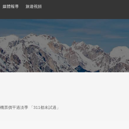
媒體報導
旅遊視頻
票價平過淡季 「311都未試過」