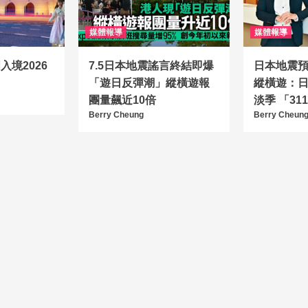
媒體報導
媒體報導
境2026
7.5日本地震謠言終結即爆
日本地震
「遊日反彈潮」縱橫遊報
縱橫遊：
團量飆近10倍
淡季 「3
Berry Cheung
Berry Cheun