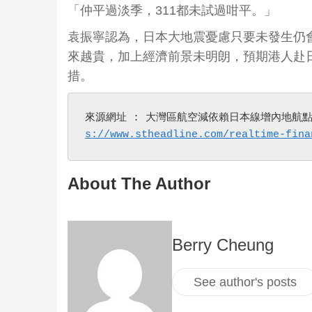
「仲平過淡季，311都未試過咁平。」
袁振寧認為，日本大地震憂慮只要未發生仍
來越貴，加上經濟前景未明朗，預期港人赴
措。
來源網址 : 大灣區航空減依賴日本線增內地航點
s://www.stheadline.com/realtime-fina
About The Author
Berry Cheung
See author's posts