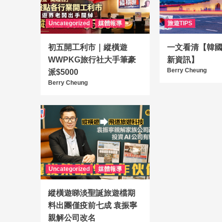
Uncategorized
媒體報導
旅遊TIPS
初五開工利市｜縱橫遊
一文看清【韓國入
WWPKG旅行社大手筆豪
新資訊】
Berry Cheung
派$5000
Berry Cheung
Uncategorized
媒體報導
縱橫遊睇淡聖誕旅遊檔期
料出團僅疫前七成 袁振寧
親解公司改名