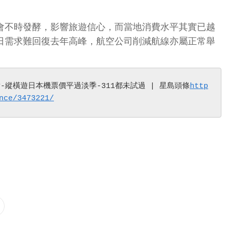
會不時發酵，影響旅遊信心，而當地消費水平其實已越
日需求難回復去年高峰，航空公司削減航線亦屬正常舉
-縱橫遊日本機票價平過淡季-311都未試過 | 星島頭條
http
nce/3473221/