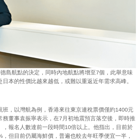
及德島航點的決定，同時內地航點將增至7個，此舉意味
赴日本的性價比越來越低，或難以重返近年需求高峰。
班，以灣航為例，香港來往東京連稅票價僅約1400元
常務董事袁振寧表示，在7月初地震預言落空後，即時推
」，報名人數達前一段時間10倍以上。他指出，目前於
0%，但目前仍屬海鮮價，普遍也較去年旺季便宜一半，