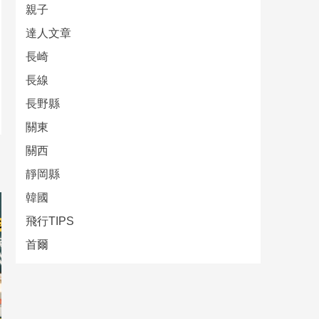
親子
達人文章
長崎
長線
長野縣
關東
關西
靜岡縣
韓國
飛行TIPS
首爾