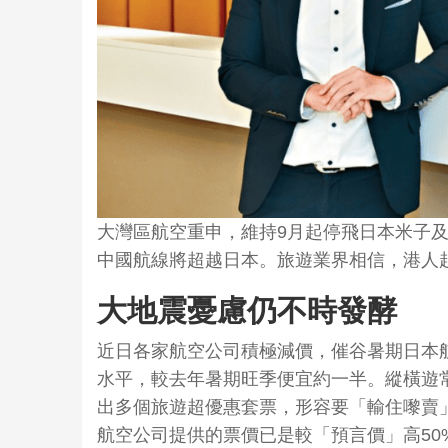
大灣區航空重申，維持9月起停飛日本米子
中國航線將超越日本。旅遊業界相信，港人
大地震憂慮仍不時發酵
近日各家航空公司積極減價，催谷暑期日本航
水平，較去年暑期旺季便宜約一半。縱橫遊
出多個旅遊超優惠套票，形容要「輸住嚟賣
航空公司提供的票價已是較「預言價」高5