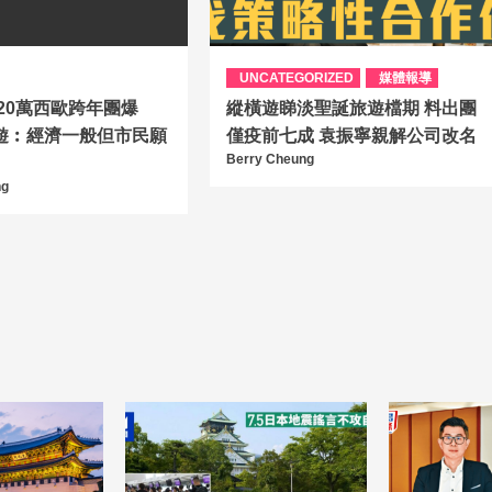
UNCATEGORIZED
媒體報導
｜20萬西歐跨年團爆
縱橫遊睇淡聖誕旅遊檔期 料出團
遊︰經濟一般但市民願
僅疫前七成 袁振寧親解公司改名
Berry Cheung
ng