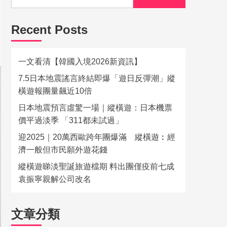
Recent Posts
一文看清【韓國入境2026新資訊】
7.5日本地震謠言終結即爆「遊日反彈潮」縱
橫遊報團量飆近10倍
日本地震預言虛驚一場｜縱橫遊：日本機票
價平過淡季 「311都未試過」
迎2025｜20萬西歐跨年團爆滿 縱橫遊︰經
濟一般但市民願外遊花錢
縱橫遊睇淡聖誕旅遊檔期 料出團僅疫前七成
袁振寧親解公司改名
文章分類