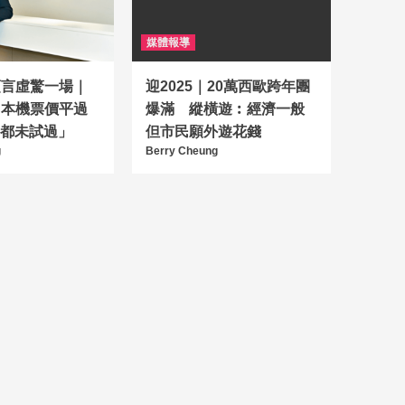
媒體報導
預言虛驚一場｜
迎2025｜20萬西歐跨年團
日本機票價平過
爆滿 縱橫遊︰經濟一般
11都未試過」
但市民願外遊花錢
g
Berry Cheung