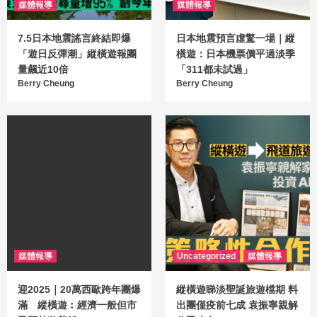
媒體報導
媒體報導
7.5日本地震謠言終結即爆
日本地震預言虛驚一場｜縱
「遊日反彈潮」縱橫遊報團
橫遊：日本機票價平過淡季
量飆近10倍
「311都未試過」
Berry Cheung
Berry Cheung
媒體報導
Uncategorized
媒體報導
迎2025｜20萬西歐跨年團爆
縱橫遊睇淡聖誕旅遊檔期 料
滿 縱橫遊︰經濟一般但市
出團僅疫前七成 袁振寧親解