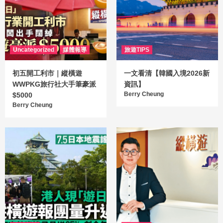
Uncategorized
媒體報導
旅遊TIPS
初五開工利市｜縱橫遊
一文看清【韓國入境2026新
WWPKG旅行社大手筆豪派
資訊】
Berry Cheung
$5000
Berry Cheung