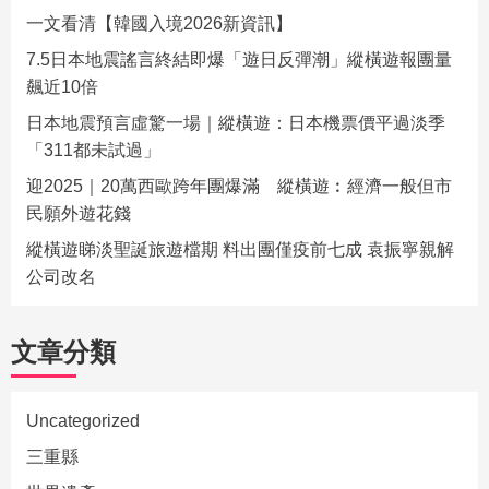
一文看清【韓國入境2026新資訊】
7.5日本地震謠言終結即爆「遊日反彈潮」縱橫遊報團量
飆近10倍
日本地震預言虛驚一場｜縱橫遊：日本機票價平過淡季
「311都未試過」
迎2025｜20萬西歐跨年團爆滿 縱橫遊︰經濟一般但市
民願外遊花錢
縱橫遊睇淡聖誕旅遊檔期 料出團僅疫前七成 袁振寧親解
公司改名
文章分類
Uncategorized
三重縣