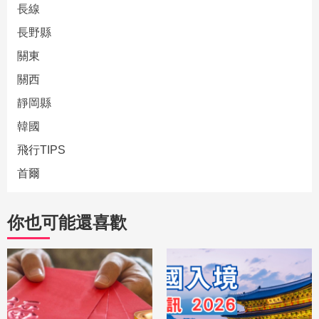
長線
長野縣
關東
關西
靜岡縣
韓國
飛行TIPS
首爾
你也可能還喜歡