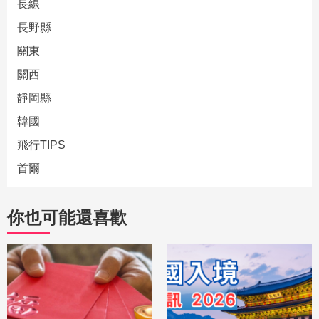
長線
長野縣
關東
關西
靜岡縣
韓國
飛行TIPS
首爾
你也可能還喜歡