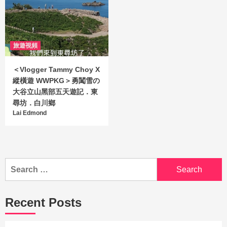
旅遊視頻
＜Vlogger Tammy Choy X
縱橫遊 WWPKG＞勇闖雪の
大谷立山黑部五天遊記．東
尋坊．白川鄉
Lai Edmond
Recent Posts