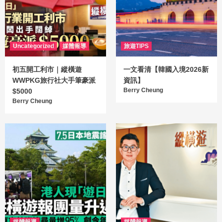
Uncategorized
媒體報導
旅遊TIPS
初五開工利市｜縱橫遊
一文看清【韓國入境2026新
WWPKG旅行社大手筆豪派
資訊】
Berry Cheung
$5000
Berry Cheung