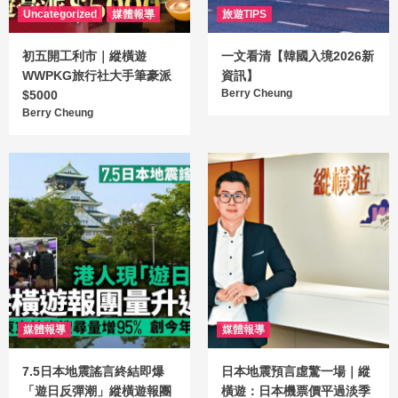
Uncategorized
媒體報導
旅遊TIPS
初五開工利市｜縱橫遊
一文看清【韓國入境2026新
WWPKG旅行社大手筆豪派
資訊】
Berry Cheung
$5000
Berry Cheung
媒體報導
媒體報導
7.5日本地震謠言終結即爆
日本地震預言虛驚一場｜縱
「遊日反彈潮」縱橫遊報團
橫遊：日本機票價平過淡季