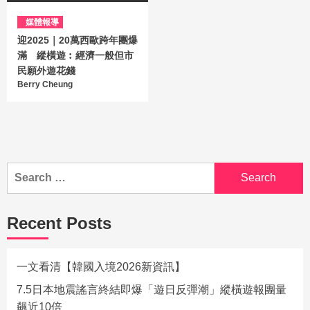
媒體報導
迎2025｜20萬西歐跨年團爆
滿 縱橫遊︰經濟一般但市
民願外遊花錢
Berry Cheung
Recent Posts
一文看清【韓國入境2026新資訊】
7.5日本地震謠言終結即爆「遊日反彈潮」縱橫遊報團量
飆近10倍