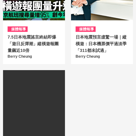
媒體報導
媒體報導
7.5日本地震謠言終結即爆
日本地震預言虛驚一場｜縱
「遊日反彈潮」縱橫遊報團
橫遊：日本機票價平過淡季
量飆近10倍
「311都未試過」
Berry Cheung
Berry Cheung