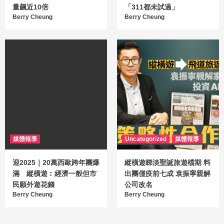
量飆近10倍
「311都未試過」
Berry Cheung
Berry Cheung
媒體報導
Uncategorized
媒體報導
迎2025｜20萬西歐跨年團爆
縱橫遊睇淡聖誕旅遊檔期 料
滿 縱橫遊︰經濟一般但市
出團僅疫前七成 袁振寧親解
民願外遊花錢
公司改名
Berry Cheung
Berry Cheung