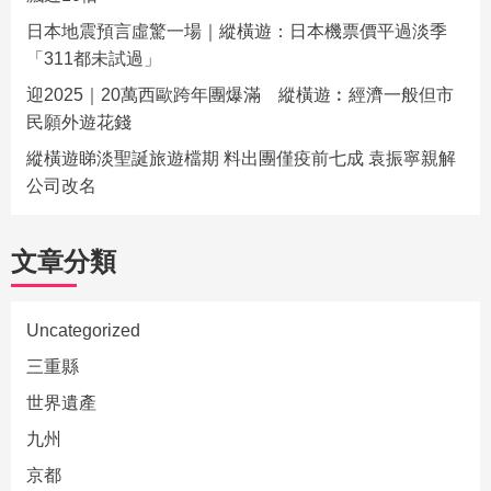
日本地震預言虛驚一場｜縱橫遊：日本機票價平過淡季
「311都未試過」
迎2025｜20萬西歐跨年團爆滿 縱橫遊︰經濟一般但市
民願外遊花錢
縱橫遊睇淡聖誕旅遊檔期 料出團僅疫前七成 袁振寧親解
公司改名
文章分類
Uncategorized
三重縣
世界遺產
九州
京都