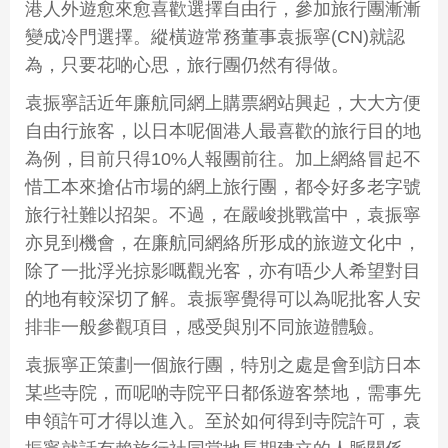
港人外遊愈來愈喜歡選擇自由行，參加旅行團漸漸
變成冷門選擇。縱橫遊常務董事袁振寧(CN)就認
為，只要花啲心思，旅行團仍然有得做。
袁振寧話近年廉航同網上購票網站興起，大大方便
自由行旅客，以日本呢個港人最喜歡的旅行目的地
為例，目前只得10%人報團前往。加上網絡冒起不
惜工本來搶佔市場的網上旅行團，都令好多老字號
旅行社難以招架。不過，在嚴峻挑戰當中，袁振寧
亦見到機會，在廉航同網絡所形成的旅遊文化中，
除了一批浮光掠影嘅觀光客，亦有唔少人希望對目
的地有較深切了解。袁振寧覺得可以為呢批客人安
排非一般參觀項目，感受與別不同旅遊體驗。
袁振寧正策劃一個旅行團，特別之處是會到訪日本
某些寺院，而呢啲寺院平日都係遊客禁地，需事先
申領許可才得以進入。至於如何得到寺院許可，袁