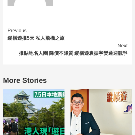
Previous
縱橫遊推5天 私人飛機之旅
Next
推貼地名人團 降價不降質 縱橫遊袁振寧變通迎競爭
More Stories