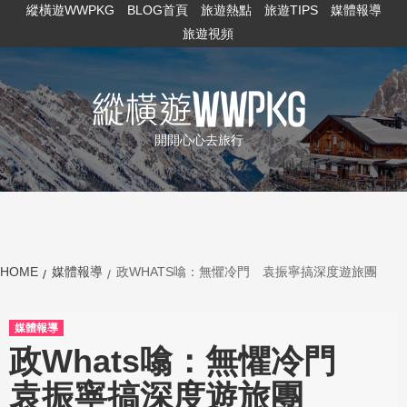
縱橫遊WWPKG
BLOG首頁
旅遊熱點
旅遊TIPS
媒體報導
旅遊視頻
開開心心去旅行
HOME
媒體報導
政WHATS噏：無懼冷門 袁振寧搞深度遊旅團
媒體報導
政Whats噏：無懼冷門
袁振寧搞深度遊旅團