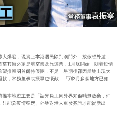
球大爆發，現實上本港居民除到澳門外，放假想外遊，
首當其衝必定是航空業及旅遊業，1月底開始，隨着疫情
希望推韓國首爾特優團，不足一星期後卻因當地出現大
退款，常務董事袁振寧也慨歎：「到3月多個地方已如
時推本地遊主要是「話畀員工同外界知佢哋無放棄，仲
，只能冀疫情穩定、外地對港人重發簽證才能從新出