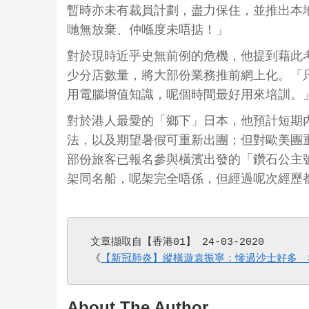
暫時亦未有裁員計劃，盡力保住，並推出本
哋無放棄、仲喺度未唔掂！」
對於現時近乎史無前例的危機，他提到藉此
少分店數量，將大部份業務推前網上化。「
用電腦增值知識，呢個時間最好用來培訓。
對於港人最愛的「鄉下」日本，他預計短期
法，以及期望暑假可重新出團；但對歐美團
部份旅客已報名參與橫濱出發的「鑽石公主
架同名船，呢架完全唔係，但經過呢次經歷
 文章擷取自【香港01】 24-03-2020 

 《
【新冠肺炎】縱橫遊袁振寧：慘過沙士好多　
About The Author