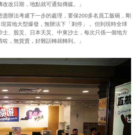
佛改改日期，地點就可通知傳媒。」
盡辦法考慮下一步的處理，要保200多名員工飯碗，剛
出現當地大型爆發，無辦法下「剎停」， 但到現時全球
沙士、股災、日本天災、中東沙士，每次只係一個地方
清咗，無貨賣，好難話轉就轉到。」