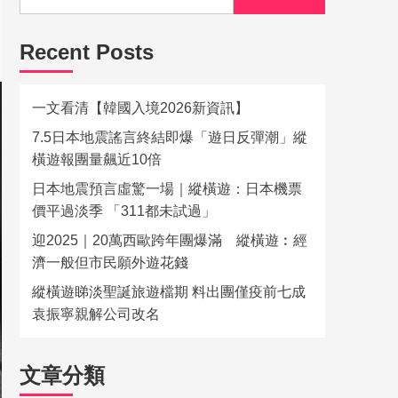
Recent Posts
一文看清【韓國入境2026新資訊】
7.5日本地震謠言終結即爆「遊日反彈潮」縱
橫遊報團量飆近10倍
日本地震預言虛驚一場｜縱橫遊：日本機票
價平過淡季 「311都未試過」
迎2025｜20萬西歐跨年團爆滿 縱橫遊︰經
濟一般但市民願外遊花錢
縱橫遊睇淡聖誕旅遊檔期 料出團僅疫前七成
袁振寧親解公司改名
文章分類