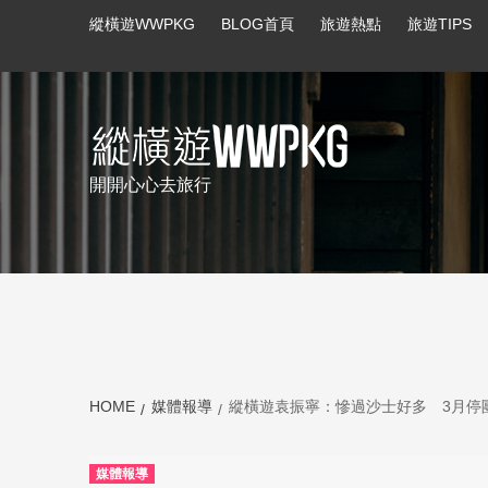
縱橫遊WWPKG
BLOG首頁
旅遊熱點
旅遊TIPS
開開心心去旅行
summer promo
summer promo-bak
HOME
媒體報導
縱橫遊袁振寧：慘過沙士好多 3月停
媒體報導