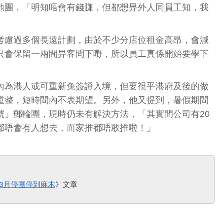
地團，「明知唔會有錢賺，但都想畀外人同員工知，我
考慮過多個長遠計劃，由於不少分店位租金高昂，會減
只會保留一兩間畀客問下嘢，所以員工真係開始要學下
」
內為港人或可重新免簽證入境，但要視乎港府及後的做
重整，短時間內不表期望。另外，他又提到，暑假期間
號」郵輪團，現時仍未有解決方法，「其實間公司有20
都唔會有人想去，而家推都唔敢推啦！」
3月停團停到麻木
》文章   