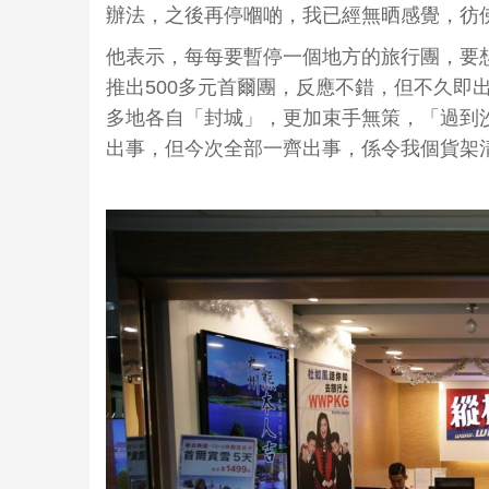
辦法，之後再停嗰啲，我已經無晒感覺，彷
他表示，每每要暫停一個地方的旅行團，要想
推出500多元首爾團，反應不錯，但不久即
多地各自「封城」，更加束手無策，「過到
出事，但今次全部一齊出事，係令我個貨架