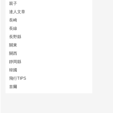
親子
達人文章
長崎
長線
長野縣
關東
關西
靜岡縣
韓國
飛行TIPS
首爾