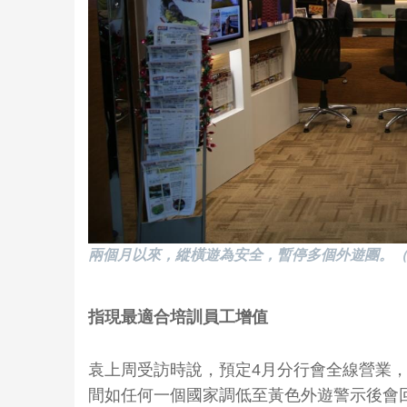
兩個月以來，縱橫遊為安全，暫停多個外遊團。
指現最適合培訓員工增值
袁上周受訪時說，預定4月分行會全線營業
間如任何一個國家調低至黃色外遊警示後會