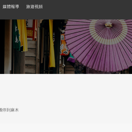
媒體報導
旅遊視頻
團停到麻木