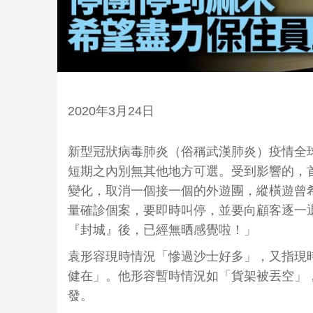
2020年3月24日
新型冠狀病毒肺炎（俗稱武漢肺炎）疫情全
短期之內別無其他地方可選。受到影響的，
變化，取消一個接一個的外遊團，縱橫遊曾
量確診個案，要即時叫停，並要向顧客逐一
『封城』後，已經無晒感覺啦！」
袁形容現時情況「慘過沙士好多」，又指現
健在」。他形容暫時情況如「貨架被丟空」
發。