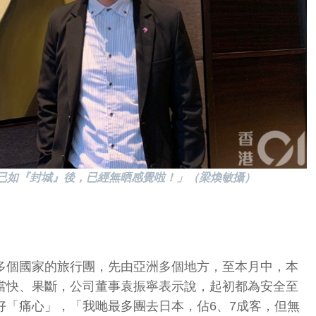
已如『封城』後，已經無晒感覺啦！」（梁煥敏攝）
多個國家的旅行團，先由亞洲多個地方，至本月中，本
當快、果斷，公司董事袁振寧表示說，起初都為安全至
好「痛心」，「我哋最多團去日本，佔6、7成客，但無