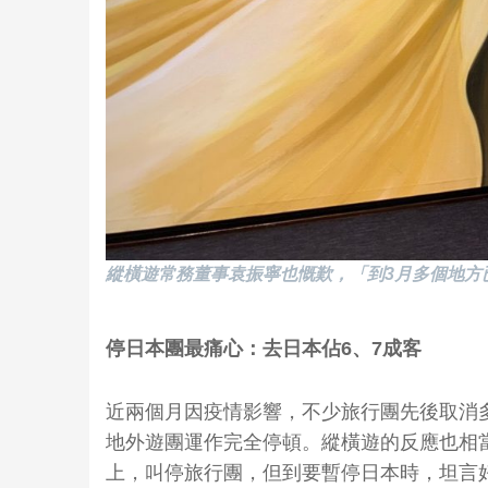
縱橫遊常務董事袁振寧也慨歎，「到3月多個地方
停日本團最痛心：去日本佔6、7成客
近兩個月因疫情影響，不少旅行團先後取消
地外遊團運作完全停頓。縱橫遊的反應也相
上，叫停旅行團，但到要暫停日本時，坦言