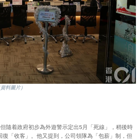
（資料圖片）
，但隨着政府初步為外遊警示定出5月「死線」，稍後時
回復「收客」。他又提到，公司領隊為「包薪」制，但