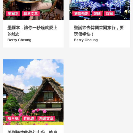
墨爾本
精選文章
旅遊熱點
韓國
首爾
墨爾本，讓你一秒鐘就愛上
聖誕節去韓國首爾旅行，要
的城市
玩個暢快！
Berry Cheung
Berry Cheung
岐阜縣
昇龍道
精選文章
美到極致的夢幻山谷，岐阜