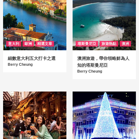
意大利
歐洲
精選文章
塔斯曼尼亞
旅遊熱點
澳洲
細數意大利五大打卡之選
澳洲旅遊，帶你領略鮮為人
Berry Cheung
知的塔斯曼尼亞
Berry Cheung