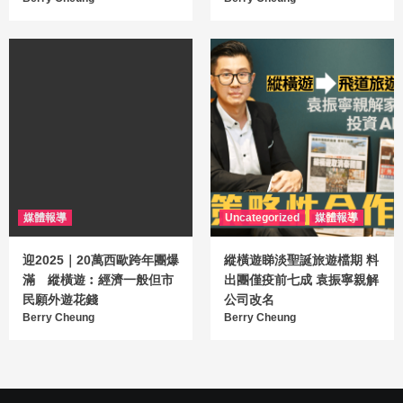
媒體報導
Uncategorized
媒體報導
迎2025｜20萬西歐跨年團爆
縱橫遊睇淡聖誕旅遊檔期 料
滿 縱橫遊︰經濟一般但市
出團僅疫前七成 袁振寧親解
民願外遊花錢
公司改名
Berry Cheung
Berry Cheung