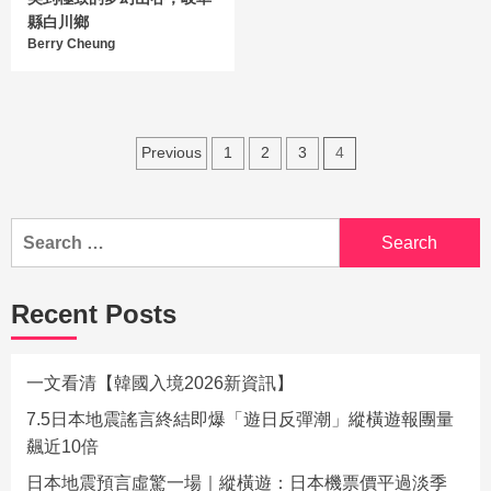
縣白川鄉
Berry Cheung
Previous
1
2
3
4
Recent Posts
一文看清【韓國入境2026新資訊】
7.5日本地震謠言終結即爆「遊日反彈潮」縱橫遊報團量
飆近10倍
日本地震預言虛驚一場｜縱橫遊：日本機票價平過淡季