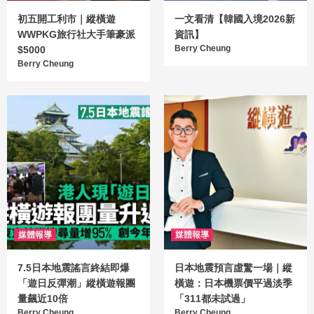
初五開工利市｜縱橫遊
一文看清【韓國入境2026新
WWPKG旅行社大手筆豪派
資訊】
Berry Cheung
$5000
Berry Cheung
媒體報導
媒體報導
7.5日本地震謠言終結即爆
日本地震預言虛驚一場｜縱
「遊日反彈潮」縱橫遊報團
橫遊：日本機票價平過淡季
量飆近10倍
「311都未試過」
Berry Cheung
Berry Cheung