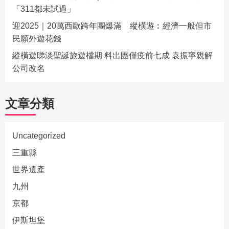
「311都未試過」
迎2025｜20萬西歐跨年團爆滿 縱橫遊︰經濟一般但市
民願外遊花錢
縱橫遊睇淡聖誕旅遊檔期 料出團僅疫前七成 袁振寧親解
公司改名
文章分類
Uncategorized
三重縣
世界遺產
九州
京都
伊斯坦堡