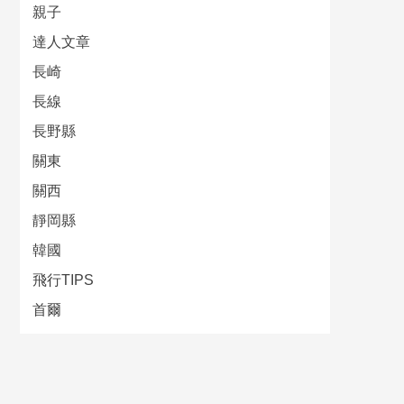
親子
達人文章
長崎
長線
長野縣
關東
關西
靜岡縣
韓國
飛行TIPS
首爾