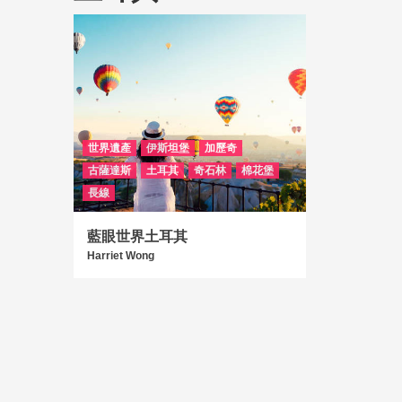
世界遺產
伊斯坦堡
加歷奇
古薩達斯
土耳其
奇石林
棉花堡
長線
藍眼世界土耳其
Harriet Wong