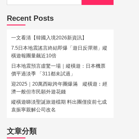
Recent Posts
一文看清【韓國入境2026新資訊】
7.5日本地震謠言終結即爆「遊日反彈潮」縱
橫遊報團量飆近10倍
日本地震預言虛驚一場｜縱橫遊：日本機票
價平過淡季 「311都未試過」
迎2025｜20萬西歐跨年團爆滿 縱橫遊︰經
濟一般但市民願外遊花錢
縱橫遊睇淡聖誕旅遊檔期 料出團僅疫前七成
袁振寧親解公司改名
文章分類