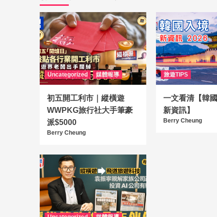
Uncategorized
媒體報導
旅遊TIPS
初五開工利市｜縱橫遊
一文看清【韓國入
WWPKG旅行社大手筆豪
新資訊】
Berry Cheung
派$5000
Berry Cheung