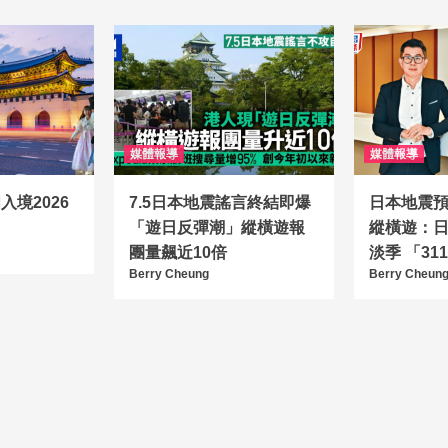
媒體報導
媒體報導
境2026
7.5日本地震謠言終結即爆
日本地震
「遊日反彈潮」縱橫遊報
縱橫遊：
團量飆近10倍
淡季 「3
Berry Cheung
Berry Cheun