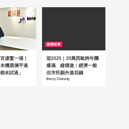
媒體報導
預言虛驚一場｜
迎2025｜20萬西歐跨年團
日本機票價平過
爆滿 縱橫遊︰經濟一般
11都未試過」
但市民願外遊花錢
g
Berry Cheung