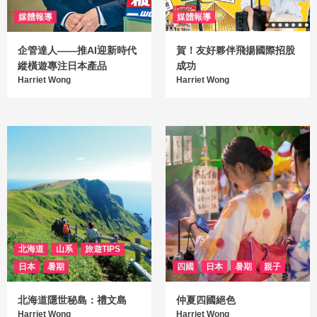
媒體報導
媒體報導
企管達人——推AI迎新時代
賀！友好夥伴飛揚國際招股
縱橫遊專注日本產品
成功
Harriet Wong
Harriet Wong
北海道
山系
旅遊TIPS
日本
暑期
四國
日本
暑期
親子
北海道隱世秘島：禮文島
仲夏四國絕色
Harriet Wong
Harriet Wong