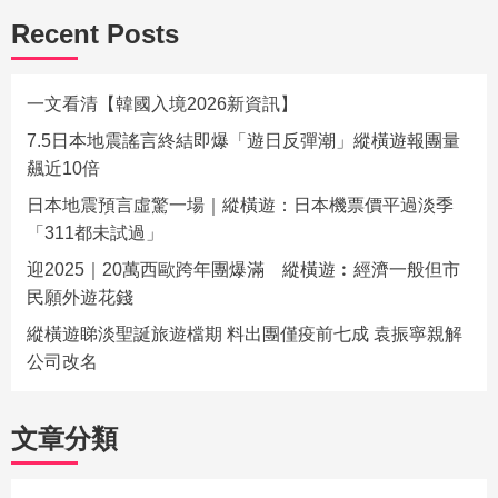
Recent Posts
一文看清【韓國入境2026新資訊】
7.5日本地震謠言終結即爆「遊日反彈潮」縱橫遊報團量
飆近10倍
日本地震預言虛驚一場｜縱橫遊：日本機票價平過淡季
「311都未試過」
迎2025｜20萬西歐跨年團爆滿 縱橫遊︰經濟一般但市
民願外遊花錢
縱橫遊睇淡聖誕旅遊檔期 料出團僅疫前七成 袁振寧親解
公司改名
文章分類