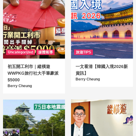
Uncategorized
媒體報導
旅遊TIPS
初五開工利市｜縱橫遊
一文看清【韓國入境2026新
WWPKG旅行社大手筆豪派
資訊】
Berry Cheung
$5000
Berry Cheung