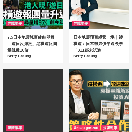
媒體報導
媒體報導
7.5日本地震謠言終結即爆
日本地震預言虛驚一場｜縱
「遊日反彈潮」縱橫遊報團
橫遊：日本機票價平過淡季
量飆近10倍
「311都未試過」
Berry Cheung
Berry Cheung
媒體報導
Uncategorized
媒體報導