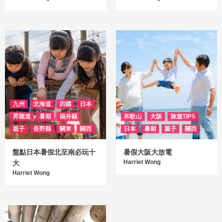
九州
北海道
四國
日本
昇龍道
暑期
福井縣
和歌山
大阪
旅遊TIPS
親子
長野縣
關東
關西
日本
暑期
親子
關西
盤點日本暑假北至南必玩十
暑假大阪大放電
Harriet Wong
大
Harriet Wong