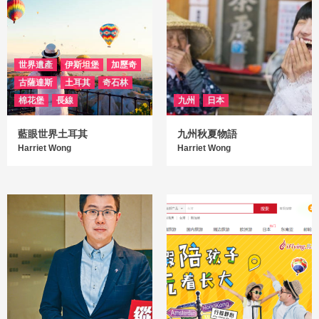
世界遺產
伊斯坦堡
加歷奇
古薩達斯
土耳其
奇石林
棉花堡
長線
九州
日本
藍眼世界土耳其
九州秋夏物語
Harriet Wong
Harriet Wong