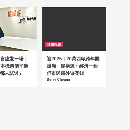
媒體報導
預言虛驚一場｜
迎2025｜20萬西歐跨年團
日本機票價平過
爆滿 縱橫遊︰經濟一般
11都未試過」
但市民願外遊花錢
g
Berry Cheung