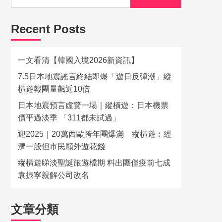
Recent Posts
一文看清【韓國入境2026新資訊】
7.5日本地震謠言終結即爆「遊日反彈潮」縱
橫遊報團量飆近10倍
日本地震預言虛驚一場｜縱橫遊：日本機票
價平過淡季 「311都未試過」
迎2025｜20萬西歐跨年團爆滿 縱橫遊︰經
濟一般但市民願外遊花錢
縱橫遊睇淡聖誕旅遊檔期 料出團僅疫前七成
袁振寧親解公司改名
文章分類