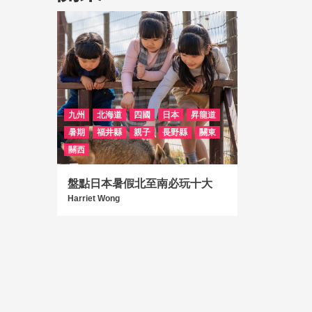
九州
北海道
四國
日本
昇龍道
暑期
福井縣
親子
長野縣
關東
關西
盤點日本暑假北至南必玩十大
Harriet Wong