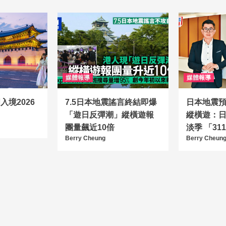
媒體報導
媒體報導
境2026
7.5日本地震謠言終結即爆
日本地震
「遊日反彈潮」縱橫遊報
縱橫遊：
團量飆近10倍
淡季 「3
Berry Cheung
Berry Cheun