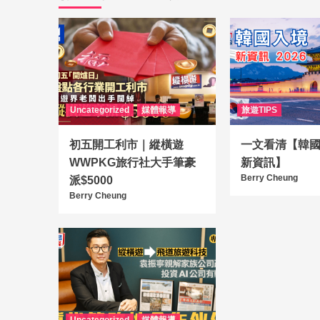
Uncategorized
媒體報導
旅遊TIPS
初五開工利市｜縱橫遊
一文看清【韓國入
WWPKG旅行社大手筆豪
新資訊】
Berry Cheung
派$5000
Berry Cheung