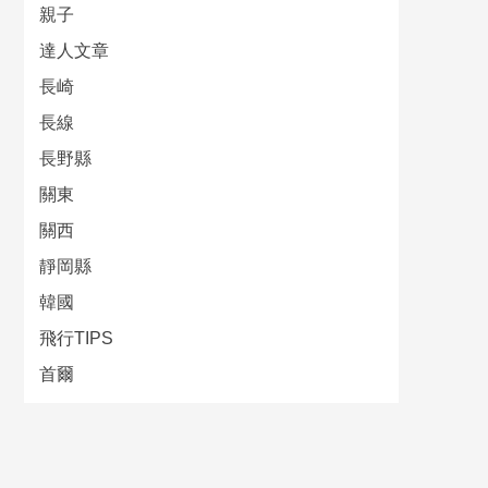
親子
達人文章
長崎
長線
長野縣
關東
關西
靜岡縣
韓國
飛行TIPS
首爾