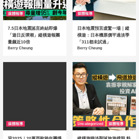
媒體報導
媒體報導
7.5日本地震謠言終結即爆
日本地震預言虛驚一場｜縱
「遊日反彈潮」縱橫遊報團
橫遊：日本機票價平過淡季
量飆近10倍
「311都未試過」
Berry Cheung
Berry Cheung
媒體報導
Uncategorized
媒體報導
迎2025｜20萬西歐跨年團爆
縱橫遊睇淡聖誕旅遊檔期 料