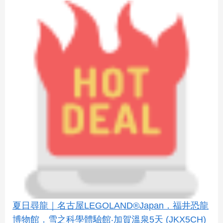
夏日尋龍｜名古屋LEGOLAND®Japan．福井恐龍
博物館．雪之科學體驗館‧加賀溫泉5天 (JKX5CH)