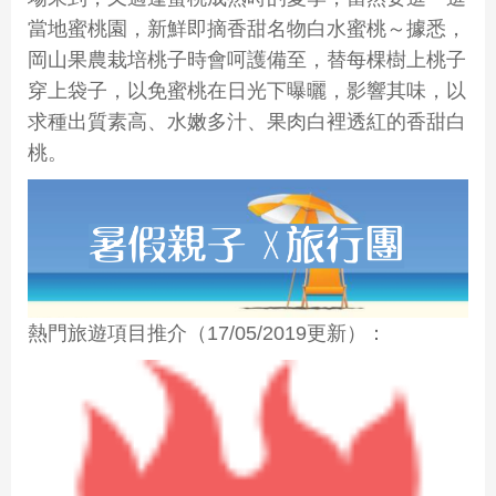
當地蜜桃園，新鮮即摘香甜名物白水蜜桃～據悉，
岡山果農栽培桃子時會呵護備至，替每棵樹上桃子
穿上袋子，以免蜜桃在日光下曝曬，影響其味，以
求種出質素高、水嫩多汁、果肉白裡透紅的香甜白
桃。
熱門旅遊項目推介（17/05/2019更新）：