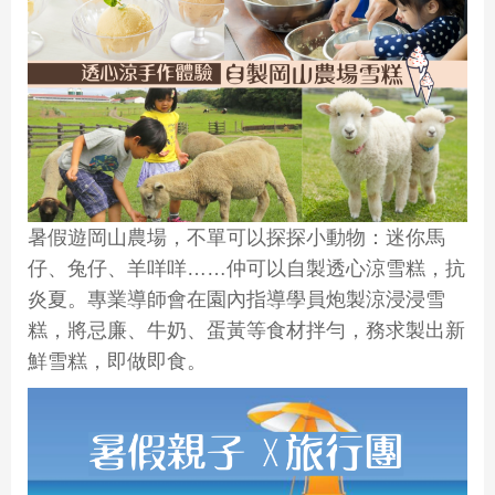
暑假遊岡山農場，不單可以探探小動物：迷你馬
仔、兔仔、羊咩咩……仲可以自製透心涼雪糕，抗
炎夏。專業導師會在園內指導學員炮製涼浸浸雪
糕，將忌廉、牛奶、蛋黃等食材拌勻，務求製出新
鮮雪糕，即做即食。