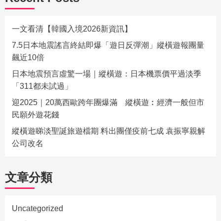
一文看清【韓國入境2026新資訊】
7.5日本地震謠言終結即爆「遊日反彈潮」縱橫遊報團量
飆近10倍
日本地震預言虛驚一場｜縱橫遊：日本機票價平過淡季
「311都未試過」
迎2025｜20萬西歐跨年團爆滿 縱橫遊︰經濟一般但市
民願外遊花錢
縱橫遊睇淡聖誕旅遊檔期 料出團僅疫前七成 袁振寧親解
公司改名
文章分類
Uncategorized