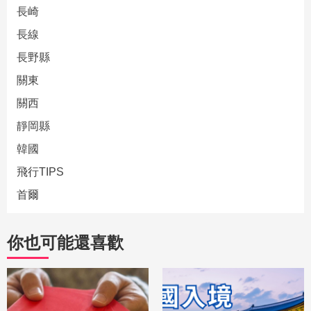
長崎
長線
長野縣
關東
關西
靜岡縣
韓國
飛行TIPS
首爾
你也可能還喜歡