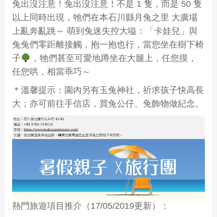
兔出沒注意！兔出沒注意！不是 1 隻，而是 50 隻
以上同時出現，牠們在本石川縣月兔之里 大廣場
上亂奔亂跳～ 萌到兔迷失控大嗌：「卡娃兒」與
兔兔們零距離接觸，抱一抱也行，當您坐在樹下椅
子
，牠們甚至可愛地蹲坐在大腿上，任您摸，
任您哄，相當乖巧～
＊溫馨提示：園內另有玉兔神社，祈求孩子快高長
大；亦可前往手信店，買兔公仔、兔飾物做紀念。
熱門旅遊項目推介（17/05/2019更新）：