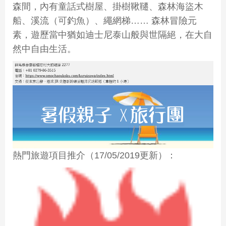
森間，內有童話式樹屋、掛樹鞦韆、森林海盜木
船、溪流（可釣魚）、繩網梯…… 森林冒險元
素，遊歷當中猶如迪士尼泰山般與世隔絕，在大自
然中自由生活。
熱門旅遊項目推介（17/05/2019更新）：