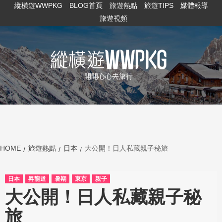
縱橫遊WWPKG
BLOG首頁
旅遊熱點
旅遊TIPS
媒體報導
旅遊視頻
開開心心去旅行
HOME
旅遊熱點
日本
大公開！日人私藏親子秘旅
日本
昇龍道
暑期
東京
親子
大公開！日人私藏親子秘
旅