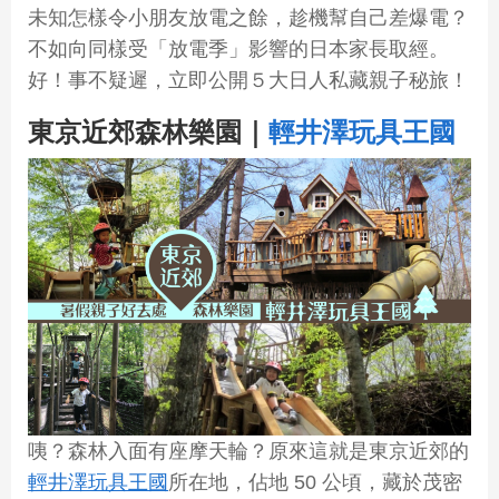
未知怎樣令小朋友放電之餘，趁機幫自己差爆電？
不如向同樣受「放電季」影響的日本家長取經。
好！事不疑遲，立即公開５大日人私藏親子秘旅！
東京近郊森林樂園｜
輕井澤玩具王國
咦？森林入面有座摩天輪？原來這就是東京近郊的
輕井澤玩具王國
所在地，佔地 50 公頃，藏於茂密