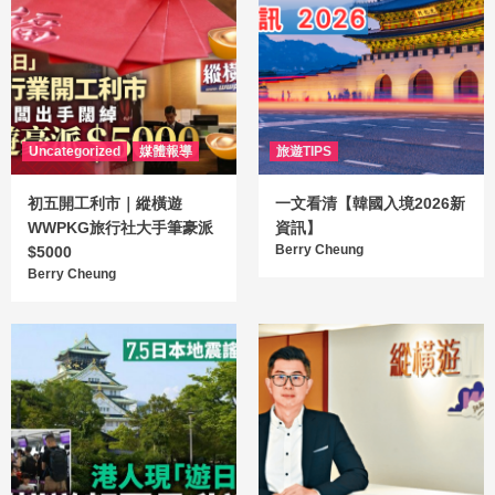
Uncategorized
媒體報導
旅遊TIPS
初五開工利市｜縱橫遊
一文看清【韓國入境2026新
WWPKG旅行社大手筆豪派
資訊】
Berry Cheung
$5000
Berry Cheung