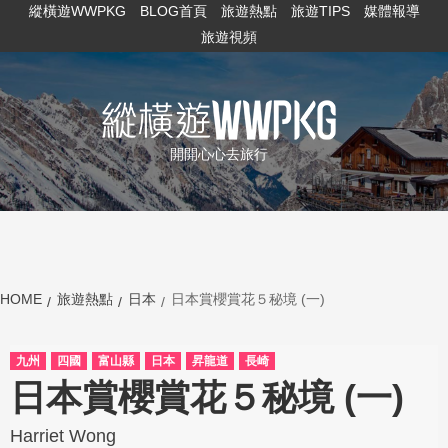
縱橫遊WWPKG
BLOG首頁
旅遊熱點
旅遊TIPS
媒體報導
旅遊視頻
開開心心去旅行
HOME
旅遊熱點
日本
日本賞櫻賞花５秘境 (一)
九州
四國
富山縣
日本
昇龍道
長崎
日本賞櫻賞花５秘境 (一)
Harriet Wong