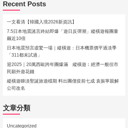
Recent Posts
一文看清【韓國入境2026新資訊】
7.5日本地震謠言終結即爆「遊日反彈潮」縱橫遊報團量
飆近10倍
日本地震預言虛驚一場｜縱橫遊：日本機票價平過淡季
「311都未試過」
迎2025｜20萬西歐跨年團爆滿 縱橫遊︰經濟一般但市
民願外遊花錢
縱橫遊睇淡聖誕旅遊檔期 料出團僅疫前七成 袁振寧親解
公司改名
文章分類
Uncategorized