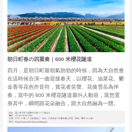
朝日町春の四重奏｜
600
米櫻花隧道
四月，是朝日町最朝氣勃勃的時候，因為大自然會
在這時候合演一曲迎接春天，以櫻花、油菜花、鬱
金香等花色作音符，賞花者笑聲、花後雪岳為伴
奏，當中的 600 米櫻花隧道最叫人動容，當您置
身其中，瞬間跟花朵融合，跟大自然融為一體。