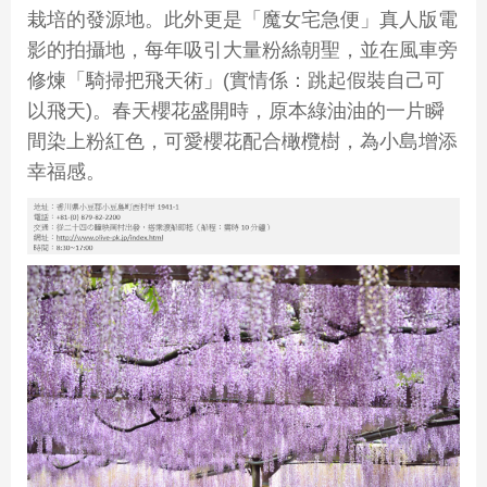
栽培的發源地。此外更是「魔女宅急便」真人版電
影的拍攝地，每年吸引大量粉絲朝聖，並在風車旁
修煉「騎掃把飛天術」(實情係：跳起假裝自己可
以飛天)。春天櫻花盛開時，原本綠油油的一片瞬
間染上粉紅色，可愛櫻花配合橄欖樹，為小島增添
幸福感。