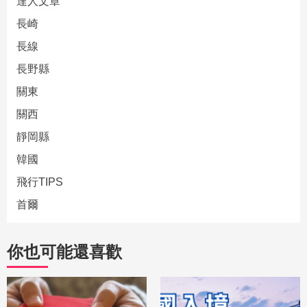
達人文章
長崎
長線
長野縣
關東
關西
靜岡縣
韓國
飛行TIPS
首爾
你也可能還喜歡