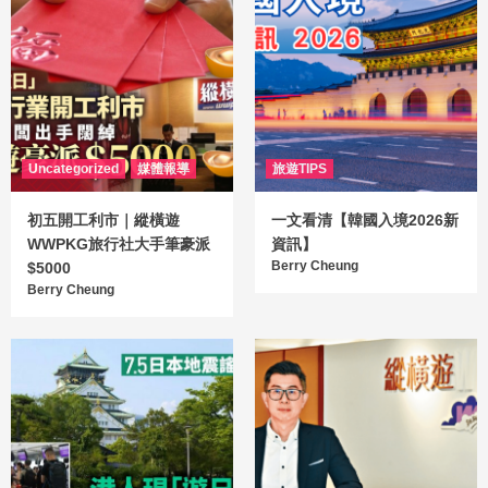
Uncategorized
媒體報導
旅遊TIPS
初五開工利市｜縱橫遊
一文看清【韓國入境2026新
WWPKG旅行社大手筆豪派
資訊】
Berry Cheung
$5000
Berry Cheung