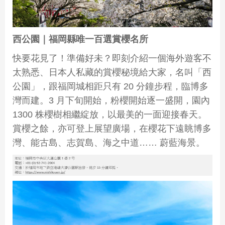
西公園｜福岡縣唯一百選賞櫻名所
快要花見了！準備好未？即刻介紹一個海外遊客不
太熟悉、日本人私藏的賞櫻秘境給大家，名叫「西
公園」，跟福岡城相距只有 20 分鐘步程，臨博多
灣而建。3 月下旬開始，粉櫻開始逐一盛開，園內
1300 株櫻樹相繼綻放，以最美的一面迎接春天。
賞櫻之餘，亦可登上展望廣場，在櫻花下遠眺博多
灣、能古島、志賀島、海之中道…… 蔚藍海景。