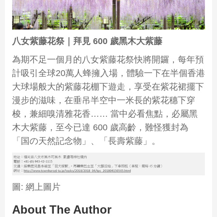
八女紫藤花祭｜拜見
600
歲黑木大紫藤
為期不足一個月的八女紫藤花祭快將開鑼，每年預
計吸引全球20萬人蜂擁入場，體驗一下在半個香港
大球場般大的紫藤花棚下遊走，享受在紫花裙擺下
漫步的滋味，在垂吊半空中一米長的紫花穗下穿
梭，兼細嗅清雅花香…… 當中必看焦點，必屬黑
木大紫藤，至今已達 600 歲高齡，難怪獲封為
「国の天然記念物」、「長壽紫藤」。
圖: 網上圖片
About The Author