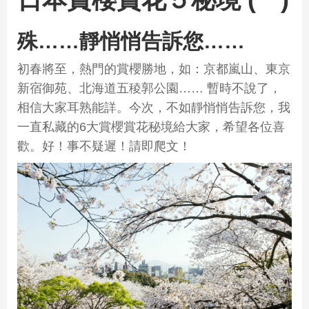
殊……靜悄悄告訴您……
初春將至，熱門的賞櫻勝地，如：京都嵐山、東京
新宿御苑、北海道五稜郭公園…… 暫時不說了，
相信大家耳熟能詳。今次，不如靜悄悄告訴您，我
一直私藏的6大賞櫻賞花秘境給大家，希望各位喜
歡。好！事不疑遲！請即爬文！