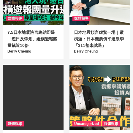
媒體報導
媒體報導
7.5日本地震謠言終結即爆
日本地震預言虛驚一場｜縱
「遊日反彈潮」縱橫遊報團
橫遊：日本機票價平過淡季
量飆近10倍
「311都未試過」
Berry Cheung
Berry Cheung
媒體報導
Uncategorized
媒體報導