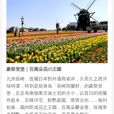
豪斯登堡｜百萬朵花の王國
九州長崎，曾屬日本對外通商港岸，久而久之西洋
味特濃，特別是前身為「長崎荷蘭村」的豪斯登
堡，足足有兩個東京迪士尼的大小，以昔日的荷蘭
作藍本，百棟洋宅、鮮艷庭園、懷舊古街……每到
初春，園內即成花之王國，百萬朵鬱金香、玫瑰爭