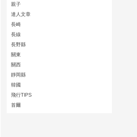
親子
達人文章
長崎
長線
長野縣
關東
關西
靜岡縣
韓國
飛行TIPS
首爾