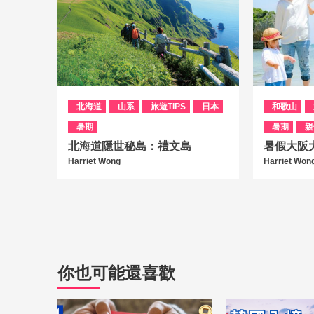
北海道
山系
旅遊TIPS
日本
和歌山
暑期
暑期
親
北海道隱世秘島：禮文島
暑假大阪
Harriet Wong
Harriet Won
你也可能還喜歡