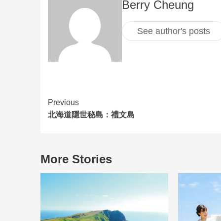
Berry Cheung
See author's posts
Previous
北海道隱世秘島：禮文島
More Stories