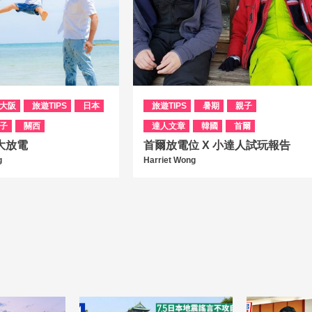
大阪
旅遊TIPS
日本
旅遊TIPS
暑期
親子
子
關西
達人文章
韓國
首爾
大放電
首爾放電位 X 小達人試玩報告
g
Harriet Wong