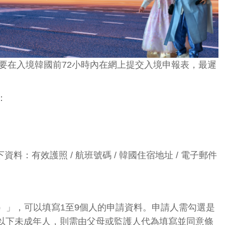
須要在入境韓國前72小時內在網上提交入境申報表，最遲
：
：有效護照 / 航班號碼 / 韓國住宿地址 / 電子郵件
ividual）」，可以填寫1至9個人的申請資料。申請人需勾選是
歲以下未成年人，則需由父母或監護人代為填寫並同意條