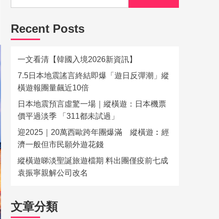
Recent Posts
一文看清【韓國入境2026新資訊】
7.5日本地震謠言終結即爆「遊日反彈潮」縱
橫遊報團量飆近10倍
日本地震預言虛驚一場｜縱橫遊：日本機票
價平過淡季 「311都未試過」
迎2025｜20萬西歐跨年團爆滿 縱橫遊︰經
濟一般但市民願外遊花錢
縱橫遊睇淡聖誕旅遊檔期 料出團僅疫前七成
袁振寧親解公司改名
文章分類