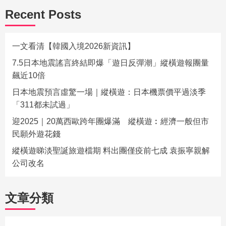
Recent Posts
一文看清【韓國入境2026新資訊】
7.5日本地震謠言終結即爆「遊日反彈潮」縱橫遊報團量
飆近10倍
日本地震預言虛驚一場｜縱橫遊：日本機票價平過淡季
「311都未試過」
迎2025｜20萬西歐跨年團爆滿 縱橫遊︰經濟一般但市
民願外遊花錢
縱橫遊睇淡聖誕旅遊檔期 料出團僅疫前七成 袁振寧親解
公司改名
文章分類