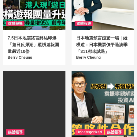
媒體報導
媒體報導
7.5日本地震謠言終結即爆
日本地震預言虛驚一場｜縱
「遊日反彈潮」縱橫遊報團
橫遊：日本機票價平過淡季
量飆近10倍
「311都未試過」
Berry Cheung
Berry Cheung
媒體報導
Uncategorized
媒體報導