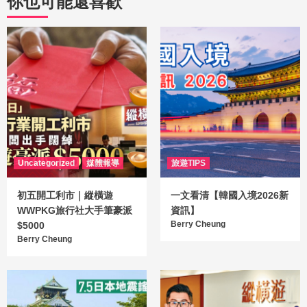
你也可能還喜歡
Uncategorized
媒體報導
旅遊TIPS
初五開工利市｜縱橫遊
一文看清【韓國入境2026新
WWPKG旅行社大手筆豪派
資訊】
Berry Cheung
$5000
Berry Cheung