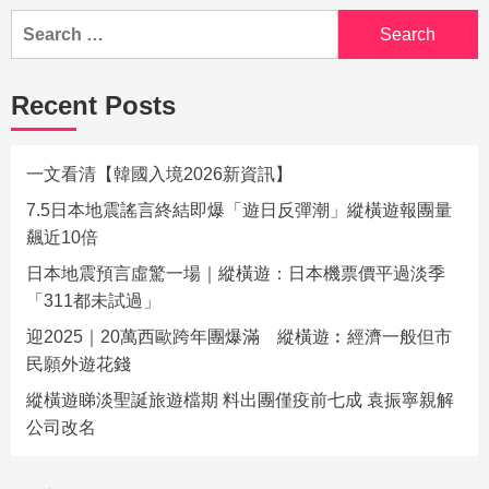
Recent Posts
一文看清【韓國入境2026新資訊】
7.5日本地震謠言終結即爆「遊日反彈潮」縱橫遊報團量
飆近10倍
日本地震預言虛驚一場｜縱橫遊：日本機票價平過淡季
「311都未試過」
迎2025｜20萬西歐跨年團爆滿 縱橫遊︰經濟一般但市
民願外遊花錢
縱橫遊睇淡聖誕旅遊檔期 料出團僅疫前七成 袁振寧親解
公司改名