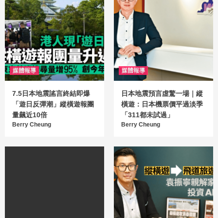
媒體報導
媒體報導
7.5日本地震謠言終結即爆
日本地震預言虛驚一場｜縱
「遊日反彈潮」縱橫遊報團
橫遊：日本機票價平過淡季
量飆近10倍
「311都未試過」
Berry Cheung
Berry Cheung