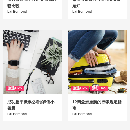
套比較
須知
Lai Edmond
Lai Edmond
旅遊TIPS
旅遊TIPS
飛行TIPS
成功搶平機票必看的5個小
12間亞洲廉航的行李規定指
錦囊
南
Lai Edmond
Lai Edmond