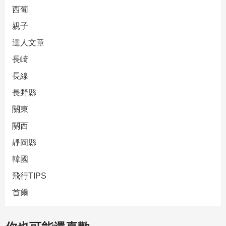
西葡
親子
達人文章
長崎
長線
長野縣
關東
關西
靜岡縣
韓國
飛行TIPS
首爾