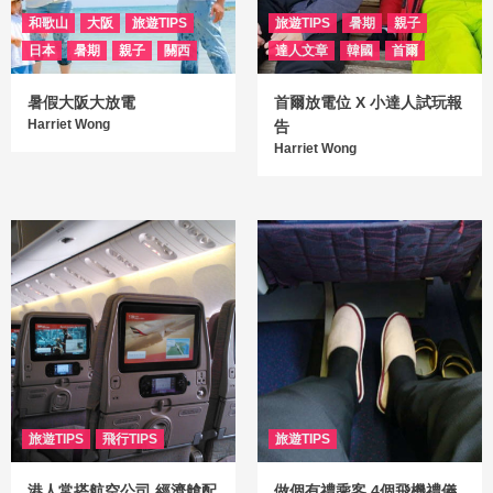
和歌山
大阪
旅遊TIPS
旅遊TIPS
暑期
親子
日本
暑期
親子
關西
達人文章
韓國
首爾
暑假大阪大放電
首爾放電位 X 小達人試玩報
Harriet Wong
告
Harriet Wong
旅遊TIPS
飛行TIPS
旅遊TIPS
港人常搭航空公司 經濟艙配
做個有禮乘客 4個飛機禮儀