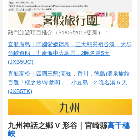
熱門旅遊項目推介（31/05/2019更新）：
直航廣島｜四國愛媛德島．三大秘景祖谷溪．大步
危峽遊船．世產海中大鳥居．2晚名湯5天
(JXB5UO)
直航高松｜四國三県(高知．香川．德島)溫泉旅館
百選「櫻之抄/琴參閣」．小豆島．2 晚名湯 5 天
(JXB5TK)
九州神話之鄉 V 形谷｜宮崎縣
高千穗
峽