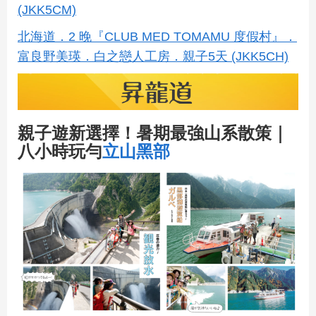
(JKK5CM)
北海道．2 晚『CLUB MED TOMAMU 度假村』．
富良野美瑛．白之戀人工房．親子5天 (JKK5CH)
親子遊新選擇！暑期最強山系散策｜
八小時玩勻
立山黑部