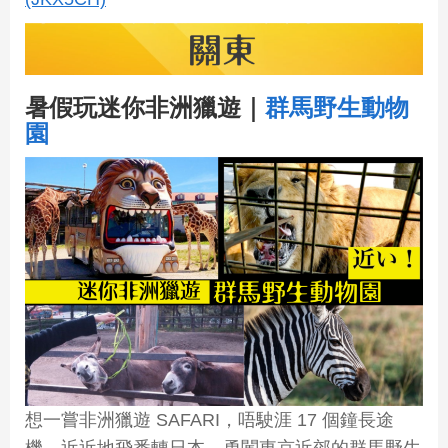
暑假玩迷你非洲獵遊｜
群馬野生動物
園
想一嘗非洲獵遊 SAFARI，唔駛涯 17 個鐘長途
機，近近地飛番轉日本，勇闖東京近郊的群馬野生