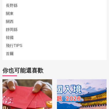
長野縣
關東
關西
靜岡縣
韓國
飛行TIPS
首爾
你也可能還喜歡