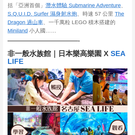
括「亞洲首個」
潛水體驗 Submarine Adventure
、
S.Q.U.I.D. Surfer 濕身射水炮
、時速 57 公里
The
Dragon 過山車
、一千萬粒 LEGO 積木搭建的
Miniland
小人國……
—————————————-
非一般水族館｜日本樂高樂園 X
SEA
LIFE