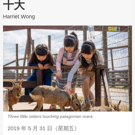
十大
Harriet Wong
Three little sisters touching patagonian mara
2019 年 5 月 31 日（星期五）