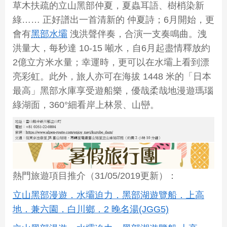
草木扶疏的立山黑部仲夏，夏蟲耳語、樹梢染新
綠…… 正好譜出一首清新的 仲夏詩；6月開始，更
會有
黑部水壩
洩洪聲伴奏，合演一支奏鳴曲。洩
洪量大，每秒達 10-15 噸水，自6月起盡情釋放約
2億立方米水量；幸運時，更可以在水壩上看到漂
亮彩虹。此外，旅人亦可在海拔 1448 米的「日本
最高」黑部水庫享受遊船樂，優哉柔哉地漫遊瑪瑙
綠湖面，360°細看岸上林景、山巒。
熱門旅遊項目推介（31/05/2019更新）：
立山黑部漫遊．水壩迫力．黑部湖遊覽船．上高
地．兼六園．白川鄉．2 晚名湯(JGG5)