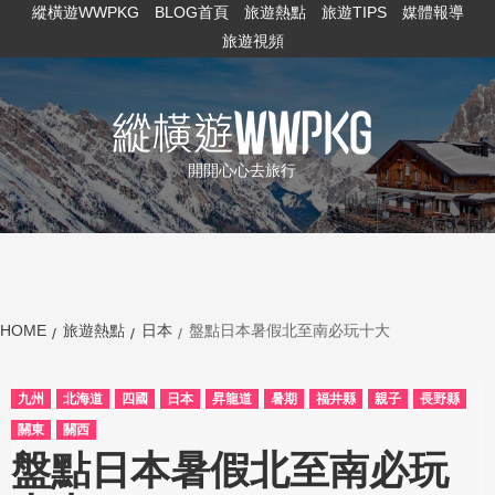
縱橫遊WWPKG
BLOG首頁
旅遊熱點
旅遊TIPS
媒體報導
旅遊視頻
開開心心去旅行
HOME
旅遊熱點
日本
盤點日本暑假北至南必玩十大
九州
北海道
四國
日本
昇龍道
暑期
福井縣
親子
長野縣
關東
關西
盤點日本暑假北至南必玩