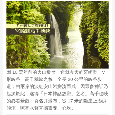
因 10 萬年前的火山爆發，造就今天的宮崎縣「V
形峽谷」高千穗峽之貌；全長 20 公里的峽谷步
道，由兩岸的淡紅安山岩拼湊而成，因眾多神話乃
起源於此，遂得「日本神話故鄉」之名。高千穗峽
的必看景觀：真名井瀑布，從 17 米的斷崖上澎湃
傾瀉，嘹亮水聲直撼靈魂、心坎。