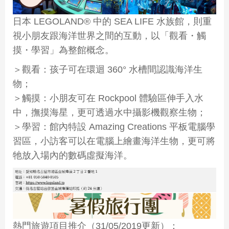
日本 LEGOLAND® 中的 SEA LIFE 水族館，則重
視小朋友跟海洋世界之間的互動，以「觀看・觸
摸・學習」為整館概念。
＞觀看：孩子可在環迴 360° 水槽間認識海洋生
物；
＞觸摸：小朋友可在 Rockpool 體驗區伸手入水
中，撫摸海星，更可透過水中攝影機觀察生物；
＞學習：館內特設 Amazing Creations 平板電腦學
習區，小訪客可以在電腦上繪畫海洋生物，更可將
牠放入場內的數碼虛擬海洋。
熱門旅遊項目推介（31/05/2019更新）：