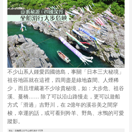
不少山系人鍾愛四國德島，事關「日本三大秘境」
祖谷地區就在這裡，四周盡是綠地森間、人煙稀
少，而且埋藏著不少珍貴秘境，如：大步危、祖谷
溪、蔓橋…… 除了可以沿山路慢走，更可以遊船
方式「滑過」吉野川，在 2億年的溪谷美之間穿
梭，幸運的話，或可看到羚羊、野鳥、水鴨的可愛
蹤影。