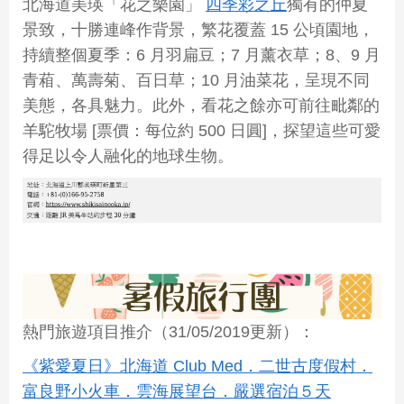
北海道美瑛「花之樂園」
四季彩之丘
獨有的仲夏
景致，十勝連峰作背景，繁花覆蓋 15 公頃園地，
持續整個夏季：6 月羽扁豆；7 月薰衣草；8、9 月
青葙、萬壽菊、百日草；10 月油菜花，呈現不同
美態，各具魅力。此外，看花之餘亦可前往毗鄰的
羊駝牧場 [票價：每位約 500 日圓]，探望這些可愛
得足以令人融化的地球生物。
熱門旅遊項目推介（31/05/2019更新）：
《紫愛夏日》北海道 Club Med．二世古度假村．
富良野小火車．雲海展望台．嚴選宿泊５天