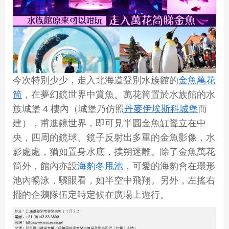
今次特別少少，走入北海道登別水族館的
金魚萬花
筒
，在夢幻鏡世界中賞魚。萬花筒置於水族館的水
族城堡 4 樓內（城堡乃仿照
丹麥伊埃斯科城堡
而
建），甫進鏡世界，即可見半圓金魚缸聳立在中
央，四周的鏡球、鏡子反射出多重的金魚影像，水
影處處，猶如置身水底，撲朔迷離。除了金魚萬花
筒外，館內亦設
海豹冬甩池
，可愛的海豹會在環形
池內暢泳，驟眼看，如半空中飛翔。另外，左搖右
擺的企鵝隊伍定時定候在廣場上遊行。