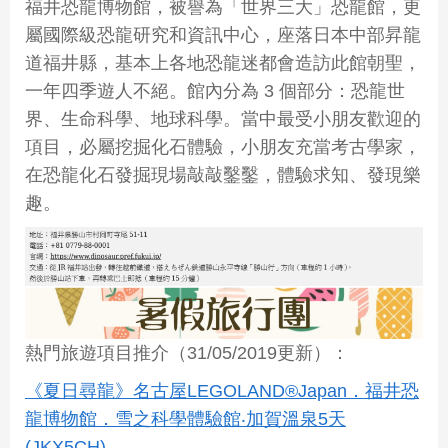
福井恐龍博物館，被譽為「世界三大」恐龍館，更
屬國際級恐龍研究和資訊中心，座落日本中部昇龍
道福井縣，基本上各地恐龍迷都會造訪此館朝聖，
一年四季遊人不絕。館內分為 3 個部分：恐龍世
界、生命科學、地球科學。當中最受小朋友歡迎的
項目，必屬挖掘化石體驗，小朋友充當考古學家，
在恐龍化石發掘現場敲敲鑿鑿，體驗求知、發現樂
趣。
熱門旅遊項目推介（31/05/2019更新）：
《夏日尋龍》名古屋LEGOLAND®Japan．福井恐
龍博物館．雪之科學體驗館‧加賀溫泉5天
(JKX5CH)