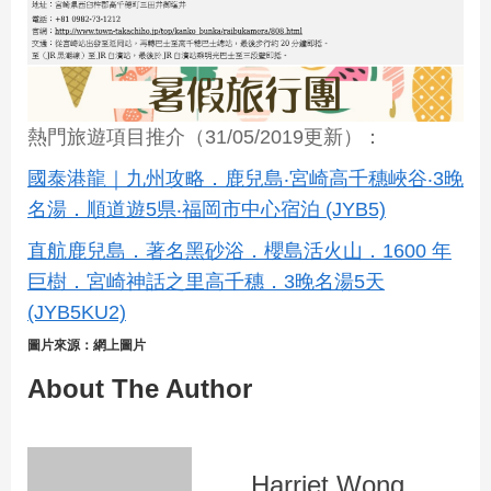
熱門旅遊項目推介（31/05/2019更新）：
國泰港龍｜九州攻略．鹿兒島‧宮崎高千穗峽谷‧3晚
名湯．順道遊5県‧福岡市中心宿泊 (JYB5)
直航鹿兒島．著名黑砂浴．櫻島活火山．1600 年
巨樹．宮崎神話之里高千穗．3晚名湯5天
(JYB5KU2)
圖片來源：網上圖片
About The Author
Harriet Wong