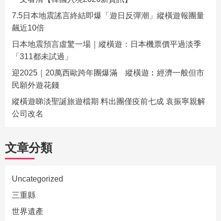
7.5日本地震謠言終結即爆「遊日反彈潮」縱橫遊報團量
飆近10倍
日本地震預言虛驚一場｜縱橫遊：日本機票價平過淡季
「311都未試過」
迎2025｜20萬西歐跨年團爆滿 縱橫遊︰經濟一般但市
民願外遊花錢
縱橫遊睇淡聖誕旅遊檔期 料出團僅疫前七成 袁振寧親解
公司改名
文章分類
Uncategorized
三重縣
世界遺產