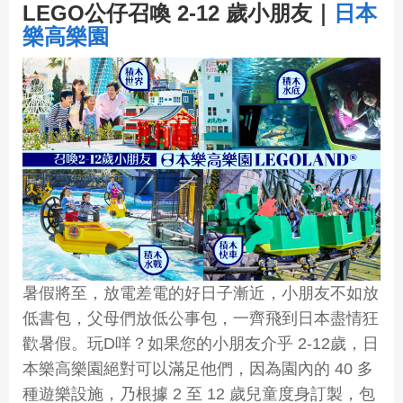
LEGO公仔召喚 2-12 歲小朋友｜
日本
樂高樂園
暑假將至，放電差電的好日子漸近，小朋友不如放
低書包，父母們放低公事包，一齊飛到日本盡情狂
歡暑假。玩D咩？如果您的小朋友介乎 2-12歲，日
本樂高樂園絕對可以滿足他們，因為園內的 40 多
種遊樂設施，乃根據 2 至 12 歲兒童度身訂製，包