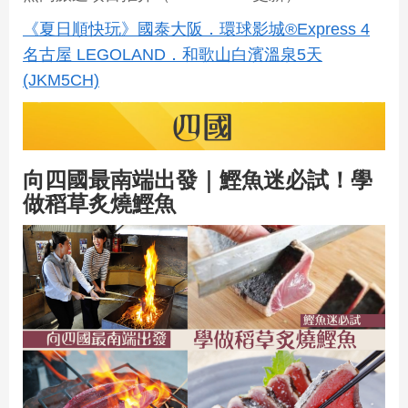
《夏日順快玩》國泰大阪．環球影城®Express 4
名古屋 LEGOLAND．和歌山白濱溫泉5天
(JKM5CH)
向四國最南端出發｜鰹魚迷必試！學
做稻草炙燒鰹魚