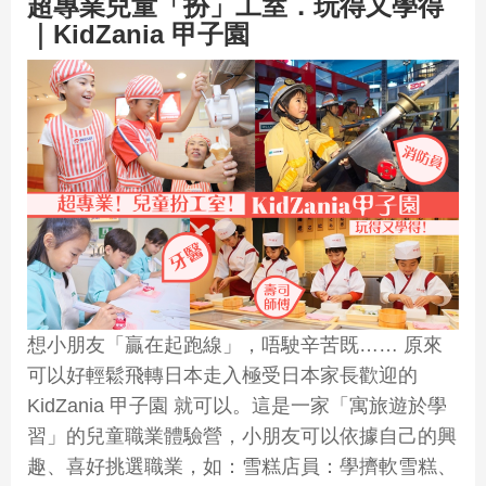
超專業兒童「扮」工室．玩得又學得
｜KidZania 甲子園
想小朋友「贏在起跑線」，唔駛辛苦既…… 原來
可以好輕鬆飛轉日本走入極受日本家長歡迎的
KidZania 甲子園 就可以。這是一家「寓旅遊於學
習」的兒童職業體驗營，小朋友可以依據自己的興
趣、喜好挑選職業，如：雪糕店員：學擠軟雪糕、