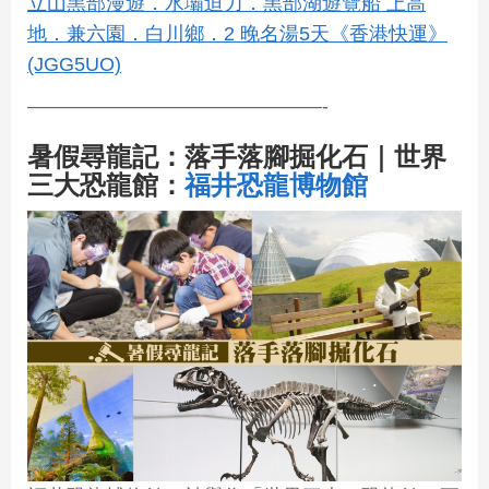
立山黑部漫遊．水壩迫力．黑部湖遊覽船 上高
地．兼六園．白川鄉．2 晚名湯5天《香港快運》
(JGG5UO)
———————————————-
暑假尋龍記：落手落腳掘化石｜世界
三大恐龍館：
福井恐龍博物館