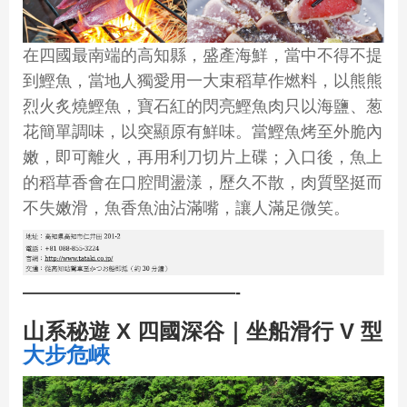
在四國最南端的高知縣，盛產海鮮，當中不得不提
到鰹魚，當地人獨愛用一大束稻草作燃料，以熊熊
烈火炙燒鰹魚，寶石紅的閃亮鰹魚肉只以海鹽、葱
花簡單調味，以突顯原有鮮味。當鰹魚烤至外脆內
嫩，即可離火，再用利刀切片上碟；入口後，魚上
的稻草香會在口腔間盪漾，歷久不散，肉質堅挺而
不失嫩滑，魚香魚油沾滿嘴，讓人滿足微笑。
—————————————-
山系秘遊 X 四國深谷｜坐船滑行 V 型
大步危峽