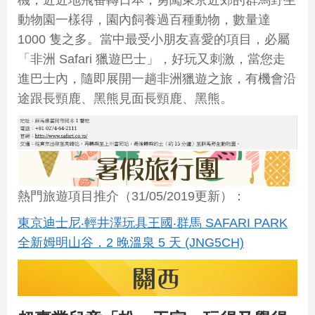
動物園一樣得，園內飼養過百種動物，數量達
1000 隻之多。當中最受小朋友喜愛的項目，必屬
「非洲 Safari 獵遊巴士」，好玩又刺激，當您走
進巴士內，隨即展開一趟非洲獵遊之旅，有機會沿
途跟長頸鹿、黑熊見面長頸鹿、黑熊。
熱門旅遊項目推介（31/05/2019更新）：
東京迪士尼‧輕井澤玩具王國‧群馬 SAFARI PARK
全新姆明山谷．2 晚溫泉 5 天 (JNG5CH)