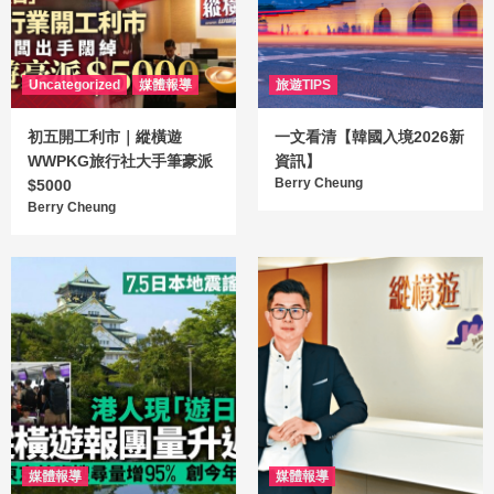
Uncategorized
媒體報導
旅遊TIPS
初五開工利市｜縱橫遊
一文看清【韓國入境2026新
WWPKG旅行社大手筆豪派
資訊】
Berry Cheung
$5000
Berry Cheung
媒體報導
媒體報導