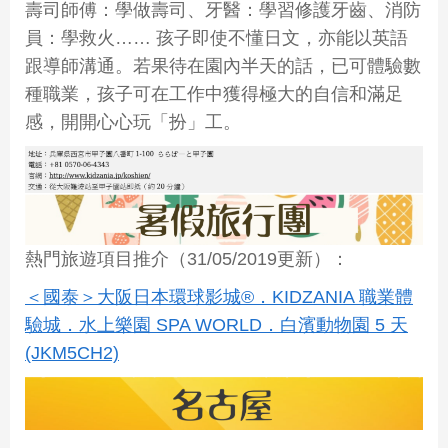
壽司師傅：學做壽司、牙醫：學習修護牙齒、消防
員：學救火…… 孩子即使不懂日文，亦能以英語
跟導師溝通。若果待在園內半天的話，已可體驗數
種職業，孩子可在工作中獲得極大的自信和滿足
感，開開心心玩「扮」工。
熱門旅遊項目推介（31/05/2019更新）：
＜國泰＞大阪日本環球影城®．KIDZANIA 職業體
驗城．水上樂園 SPA WORLD．白濱動物園 5 天
(JKM5CH2)