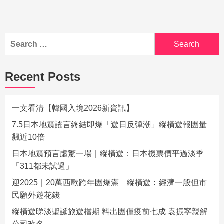
Recent Posts
一文看清【韓國入境2026新資訊】
7.5日本地震謠言終結即爆「遊日反彈潮」縱橫遊報團量
飆近10倍
日本地震預言虛驚一場｜縱橫遊：日本機票價平過淡季
「311都未試過」
迎2025｜20萬西歐跨年團爆滿 縱橫遊︰經濟一般但市
民願外遊花錢
縱橫遊睇淡聖誕旅遊檔期 料出團僅疫前七成 袁振寧親解