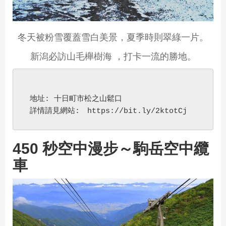
冬天被粉雪覆蓋雪白美景，夏季時則翠綠一片。
新潟必訪山毛櫸樹海 ，打卡一流的勝地。
 地址: 十日町市松之山鬆口
 詳情請見網站:　https://bit.ly/2ktotCj 
450 秒空中漫步～駒岳空中纜
車