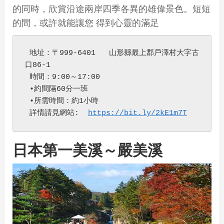
的同時，欣賞沿途兩岸四季各異的雄偉景色。短短
的間，或許就能讓您 得到心靈的滿足
 地址：〒999-6401   山形縣最上郡戶澤村大字古
口86-1
 時間：9:00～17:00
 •約間隔60分一班
 •所需時間：約1小時
 詳情請見網站:  
https://bit.ly/2kE1m7T
日
本第一美溪～嚴美溪