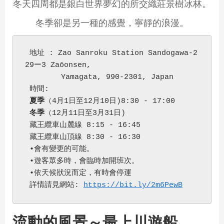
冬天四周都是銀白世界夢幻的所交織莊景樹冰林。
冬季卻是另一種的感覺，寧靜的浪漫。
 地址 : Zao Sanroku Station Sandogawa-2
29ー3 Zaōonsen, 
        Yamagata, 990-2301, Japan
 時間: 
夏季
（4月1日至12月10日)8:30 - 17:00
冬季
（12月11日至3月31日) 
 藏王纜車山麓線 8:15 - 16:45
 藏王纜車山頂線 8:30 - 16:30
 •會有變更的可能。
 •遊客眾多時，會臨時加開班次。
 •依天候狀況而定，有時會停運
 詳情請見網站: 
https://bit.ly/2m6PewB
流動的風景～最上川遊船