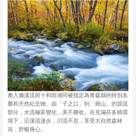
奧入瀨溪流與十和田湖同被指定為青森縣的特別名
勝和天然紀念物。由「子之口」到「燒山」的源流
部分，水流極富變化，美不勝收。在充滿芬多精環
境下，沿溪流漫步，川流不息，享受大自然森林
浴，舒暢身心。