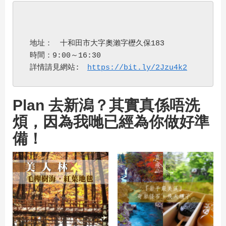
 地址：　十和田市大字奧瀨字櫪久保183
 時間：9:00～16:30
 詳情請見網站:　
https://bit.ly/2Jzu4k2
Plan 去新潟？其實真係唔洗
煩，因為我哋已經為你做好準
備！