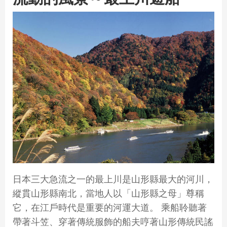
日本三大急流之一的最上川是山形縣最大的河川，
縱貫山形縣南北，當地人以「山形縣之母」尊稱
它，在江戶時代是重要的河運大道。 乘船聆聽著
帶著斗笠、穿著傳統服飾的船夫哼著山形傳統民謠