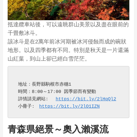
抵達纜車站後，可以遠眺群山美景以及盡在眼前的
千畳敷冰斗。
該冰斗是在2萬年前冰河期被冰河侵蝕而成的碗狀
地形。以及四季都有不同。特別是秋天是一片還滿
山紅葉，到山上卻已經白雪茫茫。
 地址：長野縣駒根市赤穗1
 時間：8:00～17:00 因季節而有變動
 詳情請見網站:　 
https://bit.ly/2lHqQl2
 小冊子:　
https://bit.ly/2lO1IZN
青森県絕景～奧入瀨溪流