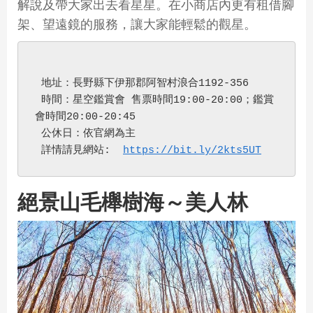
解說及帶大家出去看星星。在小商店內更有租借腳
架、望遠鏡的服務，讓大家能輕鬆的觀星。
 地址：長野縣下伊那郡阿智村浪合1192-356
 時間：星空鑑賞會 售票時間19:00-20:00；鑑賞
會時間20:00-20:45
 公休日：依官網為主
 詳情請見網站:  
https://bit.ly/2kts5UT
絕景山毛櫸樹海～美人林