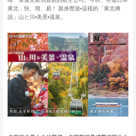
唯一謍運至新潟直航的航空公司。今秋、冬遊日本
東北，快、簡、易！ 親身歷遊•這樣的「東北傳
說」山と川•美景•溫泉。