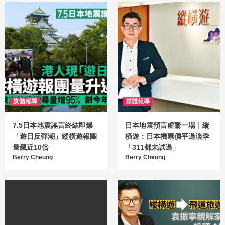
媒體報導
媒體報導
7.5日本地震謠言終結即爆
日本地震預言虛驚一場｜縱
「遊日反彈潮」縱橫遊報團
橫遊：日本機票價平過淡季
量飆近10倍
「311都未試過」
Berry Cheung
Berry Cheung