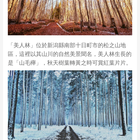
「美人林」位於新潟縣南部十日町市的松之山地
區，這裡以其山川的自然美景聞名，美人林生長的
是「山毛櫸」，秋天樹葉轉黃之時可賞紅葉片片。