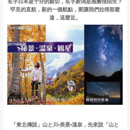
名字日本是十分的親切，名字新潟是感覺很陌生？
罕見的直航，新的一個航點，要讓我們拉得那麼
遠，這麼近。
「東北傳說」山と川•美景•溫泉，先來說「山と