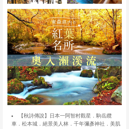
【秋詩傳說】日本一阿智村觀星．駒岳纜
車．松本城．絕景美人林．千年彌彥神社．美肌