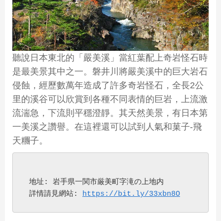
聽說日本東北的「嚴美溪」當紅葉配上奇岩怪石時
是最美景其中之一。磐井川將嚴美溪中的巨大岩石
侵蝕，經歷數萬年造成了許多奇岩怪石，全長2公
里的溪谷可以欣賞到各種不同表情的巨岩，上流激
流湍急，下流則平穩澄靜。其天然美景，有日本第
一美溪之讚譽。在這裡還可以試到人氣和菓子-飛
天糰子。
 地址: 岩手県一関市厳美町字滝の上地内
 詳情請見網站: 
https://bit.ly/33xbn8O