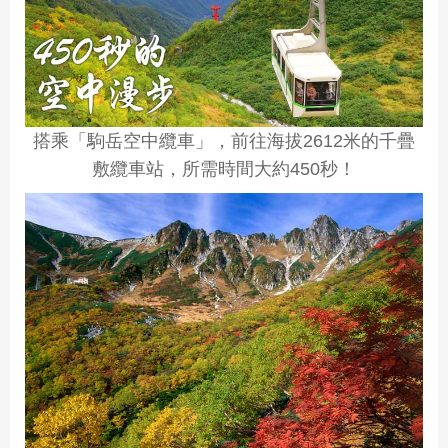
搭乘「駒岳空中纜車」，前往海拔2612米的千疊
敷纜車站，所需時間大約450秒！