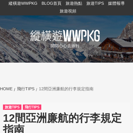
縱橫遊WWPKG
BLOG首頁
旅遊熱點
旅遊TIPS
媒體報導
旅遊視頻
開開心心去旅行
HOME
飛行TIPS
12間亞洲廉航的行李規定指南
旅遊TIPS
飛行TIPS
12間亞洲廉航的行李規定
指南