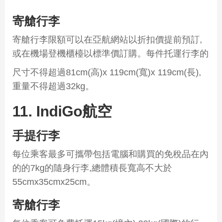
寄艙行李
寄艙行李限額可以在亞航網站以折扣價提前預訂,
或在機場登機櫃檯以標準價訂購。每件托運行李的
尺寸不得超過81cm(高)x 119cm(寬)x 119cm(長),
重量不得超過32kg。
11. IndiGo航空
手提行李
每位乘客最多可攜帶包括電腦和購買的免稅品在內
的的7kg的隨身行李,總體積長寬高不大於
55cmx35cmx25cm。
寄艙行李