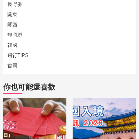
長野縣
關東
關西
靜岡縣
韓國
飛行TIPS
首爾
你也可能還喜歡