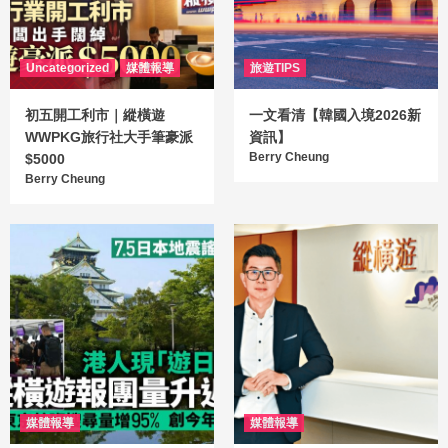
Uncategorized
媒體報導
旅遊TIPS
初五開工利市｜縱橫遊
一文看清【韓國入境2026新
WWPKG旅行社大手筆豪派
資訊】
Berry Cheung
$5000
Berry Cheung
媒體報導
媒體報導