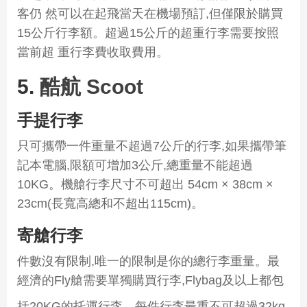
客仍 然可以在起飛當天在機場預訂,但僅限於購買
15公斤行李額。超過15公斤的超重行李需要按照
當前超 重行李費收取費用。
5.
酷航 Scoot
手提行李
只可攜帶一件重量不超過7公斤的行李,如果攜帶筆
記本電腦,限額可增加3公斤,總重量不能超過
10KG。機艙行李尺寸不可超出 54cm × 38cm ×
23cm(長寬高總和不超出115cm)。
寄艙行李
件數沒有限制,唯一的限制是你的總行李重量。最
經濟的Fly艙需要單獨購買行李,Flybag及以上都包
括20KG的托運行李。每件行李最重不可超過32kg,