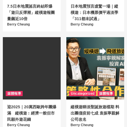
7.5日本地震謠言終結即爆
日本地震預言虛驚一場｜縱
「遊日反彈潮」縱橫遊報團
橫遊：日本機票價平過淡季
量飆近10倍
「311都未試過」
Berry Cheung
Berry Cheung
媒體報導
Uncategorized
媒體報導
迎2025｜20萬西歐跨年團爆
縱橫遊睇淡聖誕旅遊檔期 料
滿 縱橫遊︰經濟一般但市
出團僅疫前七成 袁振寧親解
民願外遊花錢
公司改名
Berry Cheung
Berry Cheung