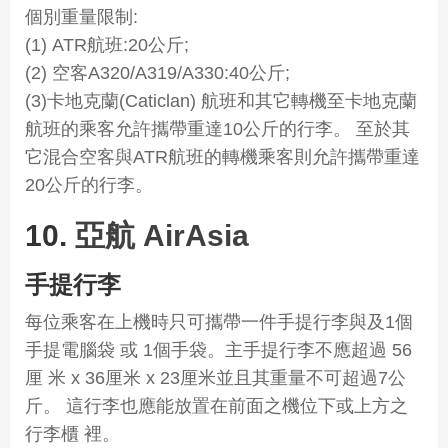
個別重量限制:
(1) ATR航班:20公斤;
(2) 空客A320/A319/A330:40公斤;
(3)卡地克蘭(Caticlan) 航班和其它轉機至卡地克蘭
航班的乘客允許攜帶重達10公斤的行李。 至於其
它混合空客與ATR航班的轉機乘客則允許攜帶重達
20公斤的行李。
10.
亞航 AirAsia
手提行李
每位乘客在上機時只可攜帶一件手提行李與及1個
手提電腦袋 或 1個手袋。主手提行李不應超過 56
厘 米 x 36厘米 x 23厘米並且其重量不可超過7公
斤。 這行李也應能放置在前面之機位下或上方之
行李櫃 裡。