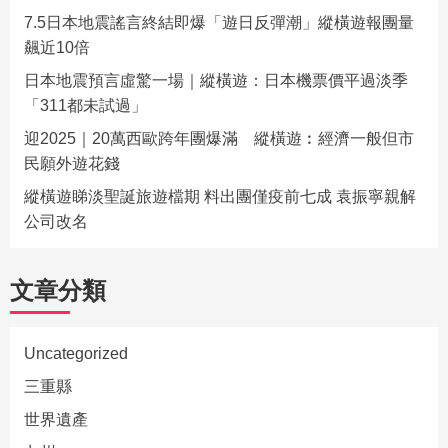
7.5日本地震謠言終結即爆「遊日反彈潮」縱橫遊報團量
飆近10倍
日本地震預言虛驚一場｜縱橫遊：日本機票價平過淡季
「311都未試過」
迎2025｜20萬西歐跨年團爆滿 縱橫遊︰經濟一般但市
民願外遊花錢
縱橫遊睇淡聖誕旅遊檔期 料出團僅疫前七成 袁振寧親解
公司改名
文章分類
Uncategorized
三重縣
世界遺產