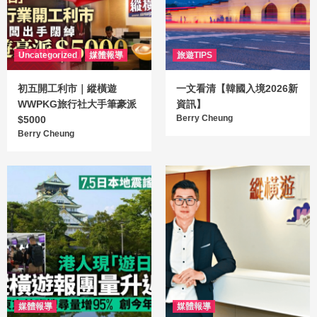
Uncategorized
媒體報導
旅遊TIPS
初五開工利市｜縱橫遊
一文看清【韓國入境2026新
WWPKG旅行社大手筆豪派
資訊】
Berry Cheung
$5000
Berry Cheung
媒體報導
媒體報導