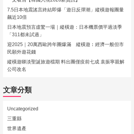
7.5日本地震謠言終結即爆「遊日反彈潮」縱橫遊報團量
飆近10倍
日本地震預言虛驚一場｜縱橫遊：日本機票價平過淡季
「311都未試過」
迎2025｜20萬西歐跨年團爆滿 縱橫遊︰經濟一般但市
民願外遊花錢
縱橫遊睇淡聖誕旅遊檔期 料出團僅疫前七成 袁振寧親解
公司改名
文章分類
Uncategorized
三重縣
世界遺產