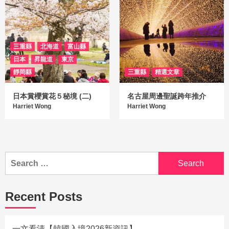
三重縣
北海道
富山縣
日本
昇龍道
東京
靜岡縣
三重縣
精選文章
日本賞櫻賞花５秘境 (二)
名古屋周邊聖誕跨年推介
Harriet Wong
Harriet Wong
Recent Posts
一文看清【韓國入境2026新資訊】