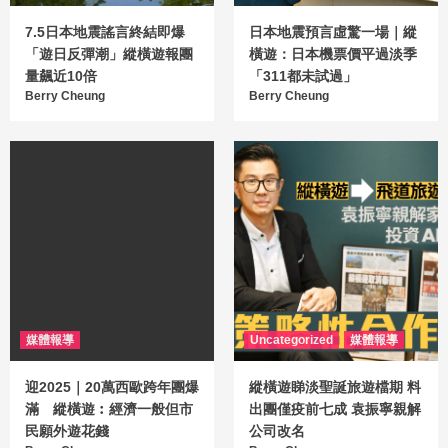
7.5日本地震謠言終結即爆
日本地震預言虛驚一場｜縱
「遊日反彈潮」縱橫遊報團
橫遊：日本機票價平過淡季
量飆近10倍
「311都未試過」
Berry Cheung
Berry Cheung
媒體報導
Uncategorized
媒體報導
迎2025｜20萬西歐跨年團爆
縱橫遊睇淡聖誕旅遊檔期 料
滿 縱橫遊︰經濟一般但市
出團僅疫前七成 袁振寧親解
民願外遊花錢
公司改名