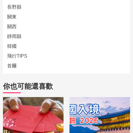
長野縣
關東
關西
靜岡縣
韓國
飛行TIPS
首爾
你也可能還喜歡