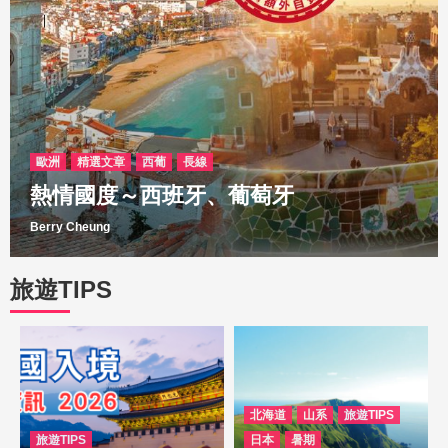
歐洲
精選文章
西葡
長線
熱情國度～西班牙、葡萄牙
Berry Cheung
旅遊TIPS
媒體報導
日本地震預言虛驚一場｜縱橫遊：日本機票價
平過淡季 「311都未試過」
4
媒體報導
北海道
山系
旅遊TIPS
迎2025｜20萬西歐跨年團爆滿 縱橫遊︰經
旅遊TIPS
日本
暑期