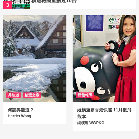
橫遊報團量飆近10倍
3
媒體報導
日本地震預言虛驚一場｜縱橫遊：日本機票價
平過淡季 「311都未試過」
4
媒體報導
迎2025｜20萬西歐跨年團爆滿 縱橫遊︰經
濟一般但市民願外遊花錢
5
Uncategorized
媒體報導
縱橫遊睇淡聖誕旅遊檔期 料出團僅疫前七成
昇龍道
精選文章
媒體報導
袁振寧親解公司改名
6
何謂昇龍道？
縱橫遊夥香港快運 11月復飛
Harriet Wong
熊本
Uncategorized
媒體報導
縱橫遊 WWPKG
初五開工利市｜縱橫遊WWPKG旅行社大手筆
豪派$5000