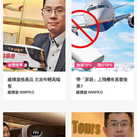
媒體報導
旅遊TIPS
飛行TIPS
縱橫遊推產品 主攻年輕高端
帶「尿袋」上飛機有甚麼後
客
果?
縱橫遊 WWPKG
縱橫遊 WWPKG