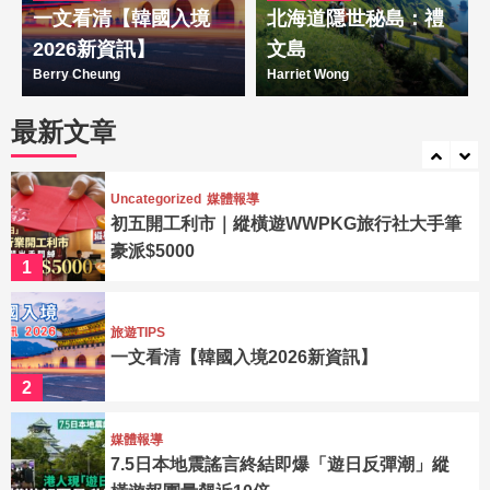
濟一般但市民願外遊花錢
一文看清【韓國入境
北海道隱世秘島：禮
5
2026新資訊】
文島
Berry Cheung
Harriet Wong
Uncategorized
媒體報導
縱橫遊睇淡聖誕旅遊檔期 料出團僅疫前七成
最新文章
袁振寧親解公司改名
6
Uncategorized
媒體報導
初五開工利市｜縱橫遊WWPKG旅行社大手筆
豪派$5000
1
旅遊TIPS
一文看清【韓國入境2026新資訊】
2
媒體報導
7.5日本地震謠言終結即爆「遊日反彈潮」縱