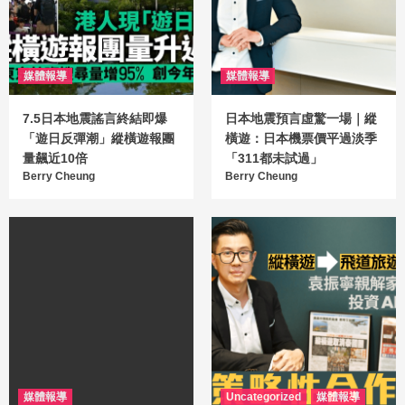
媒體報導
媒體報導
7.5日本地震謠言終結即爆
日本地震預言虛驚一場｜縱
「遊日反彈潮」縱橫遊報團
橫遊：日本機票價平過淡季
量飆近10倍
「311都未試過」
Berry Cheung
Berry Cheung
媒體報導
Uncategorized
媒體報導