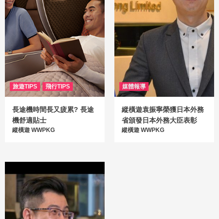
旅遊TIPS
飛行TIPS
媒體報導
長途機時間長又疲累? 長途
縱橫遊袁振寧榮獲日本外務
機舒適貼士
省頒發日本外務大臣表彰
縱橫遊 WWPKG
縱橫遊 WWPKG