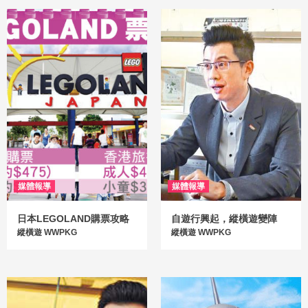
1
旅遊TIPS
一文看清【韓國入境2026新資訊】
2
媒體報導
7.5日本地震謠言終結即爆「遊日反彈潮」縱
橫遊報團量飆近10倍
3
媒體報導
媒體報導
日本LEGOLAND購票攻略
自遊行興起，縱橫遊變陣
縱橫遊 WWPKG
縱橫遊 WWPKG